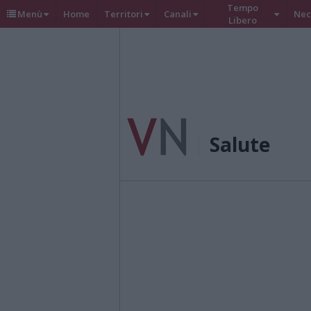
Tempo
Menù
Home
Territori
Canali
Nec
Libero
Salute