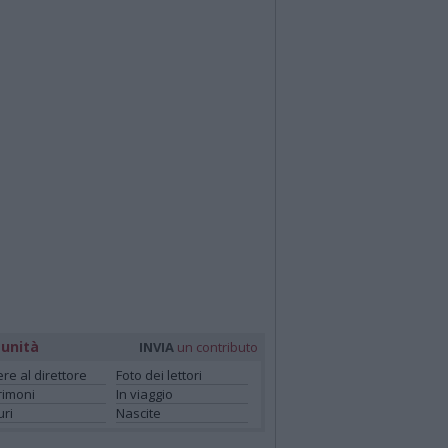
unità
INVIA
un contributo
ere al direttore
Foto dei lettori
rimoni
In viaggio
ri
Nascite