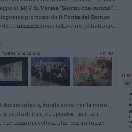
aggio al
MIV di Varese
“
Sorrisi che curano
”, il
tografico promosso da
Il Ponte del Sorriso
e dell’umanizzazione delle cure pediatriche.
A
i “Sorrisi che curano”
4 di 10
I PIÙ
Arti
»
V
V
l documentario, durata circa trenta minuti,
i
»
V
gremita di medici, operatori sanitari,
e
, che hanno accolto il film con un lungo
s
d