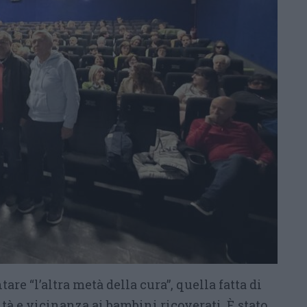
re “l’altra metà della cura”, quella fatta di
vità e vicinanza ai bambini ricoverati. È stato