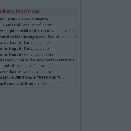
rdiamo i nostri cari
ian Jasik
- Annuncio funebre
lle Mazzini
- Annuncio funebre
sa Squicciarini ved. Greco
- Annuncio funebre
mentina Martinenghi ved. Pasini
- Annuncio funebre
cardo Basile
- Partecipazione
hony Napoli
- Partecipazione
hony Napoli
- Annuncio funebre
nfranco Schieroni Giacometti
- Annuncio funebre
i Codini
- Annuncio funebre
cardo Basile
- Annuncio funebre
A MALINVERNO ved. TETTAMANTI
- Annuncio funebre
a Panisi ved. Bianchi
- Partecipazione