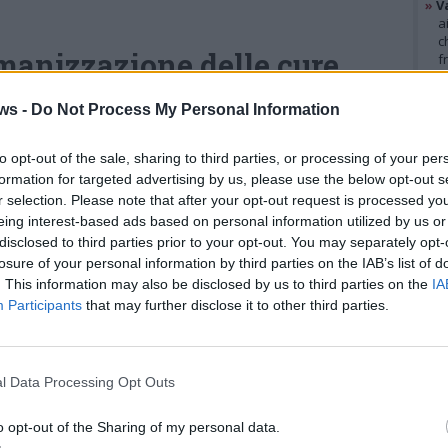
»
V
a
c
umanizzazione delle cure
f
»
T
d
avoro quotidiano svolto accanto ai bambini
ws -
Do Not Process My Personal Information
s
famiglie, evidenziando l’importanza di
»
Ed
m
to opt-out of the sale, sharing to third parties, or processing of your per
 clinica strumenti come arte, narrazione,
formation for targeted advertising by us, please use the below opt-out s
rapy e tecniche non farmacologiche.
r selection. Please note that after your opt-out request is processed y
GAL
eing interest-based ads based on personal information utilized by us or
Attraverso immagini e
disclosed to third parties prior to your opt-out. You may separately opt-
losure of your personal information by third parties on the IAB’s list of
testimonianze dirette, il film
. This information may also be disclosed by us to third parties on the
IA
racconta la collaborazione tra
Participants
that may further disclose it to other third parties.
personale sanitario, volontari ed
educatrici de Il Ponte del Sorriso
l Data Processing Opt Outs
nel trasformare l’ospedale in un
ambiente più accogliente e
o opt-out of the Sharing of my personal data.