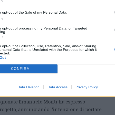
vicino ai bisogni emotivi dei
In
piccoli pazienti.
o opt-out of the Sale of my Personal Data.
In
ntario sono gli stessi bambini, le famiglie e
tidianamente operano nei reparti pediatrici.
to opt-out of processing my Personal Data for Targeted
ing.
In
rodotto a Varese
o opt-out of Collection, Use, Retention, Sale, and/or Sharing
ersonal Data that Is Unrelated with the Purposes for which it
lected.
stato prodotto da Giovanni Geografo con la
Out
i Terrainvista di Varese.
CONFIRM
e, l’assessore ai Servizi sociali del Comune
ri ha definito il film «da divulgare a tutto il
Data Deletion
Data Access
Privacy Policy
tenuto umano e sociale».
regionale Emanuele Monti ha espresso
rogetto, annunciando l’intenzione di portare