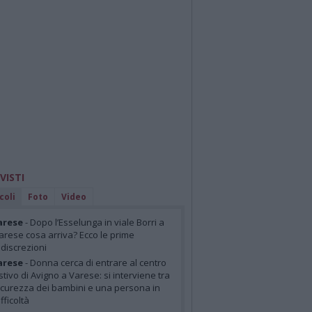
 VISTI
coli
Foto
Video
arese
- Dopo l’Esselunga in viale Borri a
arese cosa arriva? Ecco le prime
ndiscrezioni
arese
- Donna cerca di entrare al centro
stivo di Avigno a Varese: si interviene tra
icurezza dei bambini e una persona in
ifficoltà