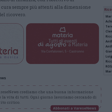
cura sempre più attenti alla dimensione
Rico
el ricovero.
Mar
Achi
Tere
Cle
Ric
Tutti gli eventi
Ant
di
agosto
a Materia
Ant
Via Confalonieri, 5 - Castronno
Gia
Luig
Ric
ROS
Mari
ews
t
VareseNews crediamo che una buona informazione
 la vita di tutti. Ogni giorno lavoriamo cercando di
ito critico.
Abbonati a VareseNews