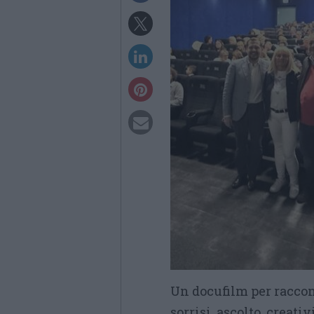
Un docufilm per racconta
sorrisi, ascolto, creati