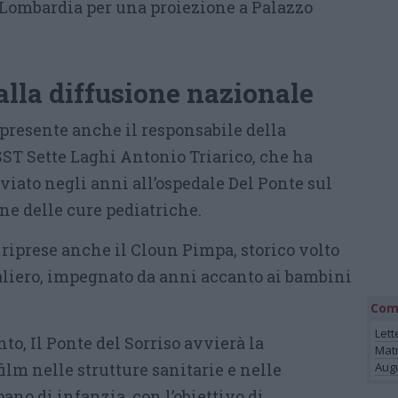
 Lombardia per una proiezione a Palazzo
alla diffusione nazionale
 presente anche il responsabile della
ST Sette Laghi Antonio Triarico, che ha
vviato negli anni all’ospedale Del Ponte sul
e delle cure pediatriche.
e riprese anche il Cloun Pimpa, storico volto
aliero, impegnato da anni accanto ai bambini
Com
Lett
o, Il Ponte del Sorriso avvierà la
Mat
ilm nelle strutture sanitarie e nelle
Augu
ano di infanzia, con l’obiettivo di