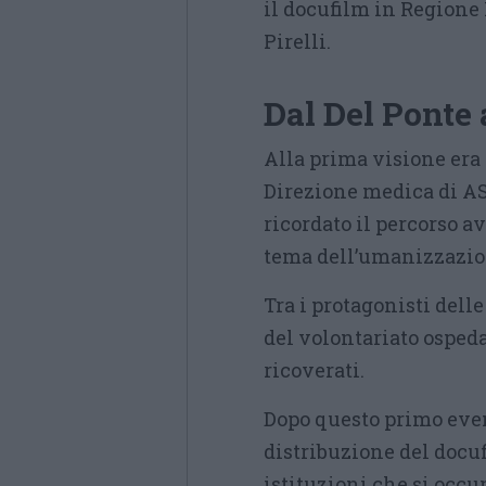
il docufilm in Regione
Pirelli.
Dal Del Ponte 
Alla prima visione era
Direzione medica di AS
ricordato il percorso a
tema dell’umanizzazion
Tra i protagonisti dell
del volontariato osped
ricoverati.
Dopo questo primo event
distribuzione del docuf
istituzioni che si occup