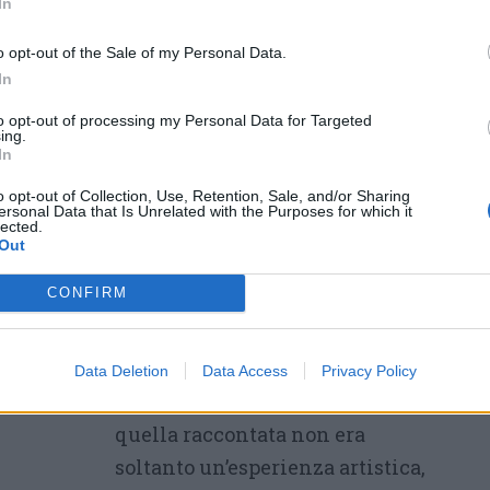
In
o opt-out of the Sale of my Personal Data.
In
to opt-out of processing my Personal Data for Targeted
ing.
In
o opt-out of Collection, Use, Retention, Sale, and/or Sharing
ersonal Data that Is Unrelated with the Purposes for which it
lected.
Out
CONFIRM
Le selle sistemate accanto alla
scena sono rimaste lì per tutta la
Data Deletion
Data Access
Privacy Policy
serata, quasi a ricordare che
quella raccontata non era
soltanto un’esperienza artistica,