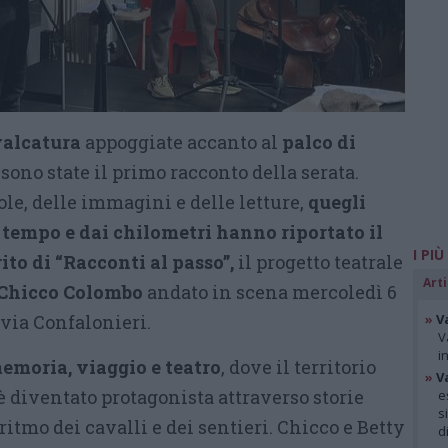
valcatura
appoggiate accanto al
palco di
sono state il primo racconto della serata.
le, delle immagini e delle letture,
quegli
 tempo e dai chilometri hanno riportato il
I PIÙ
ito di “Racconti al passo”,
il progetto teatrale
Arti
 Chicco Colombo
andato in scena mercoledì 6
via Confalonieri.
»
V
V
i
emoria, viaggio e teatro
, dove il territorio
»
V
è diventato protagonista attraverso storie
e
s
ritmo dei cavalli e dei sentieri. Chicco e Betty
d