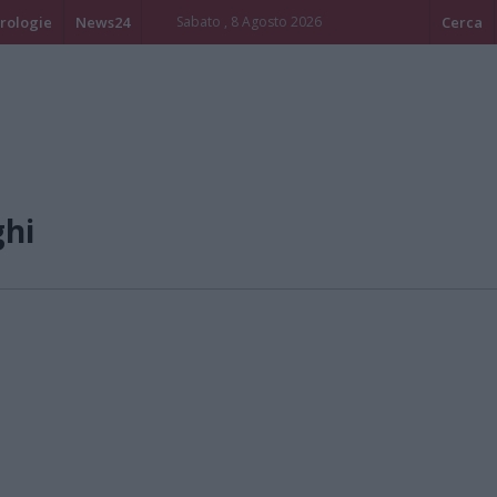
rologie
News24
Sabato , 8 Agosto 2026
Cerca
ghi