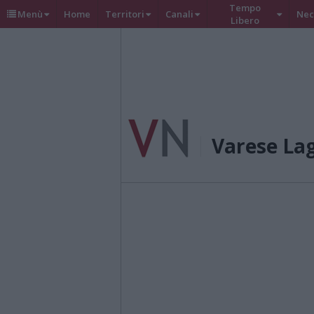
Tempo
Menù
Home
Territori
Canali
Nec
Libero
Varese La