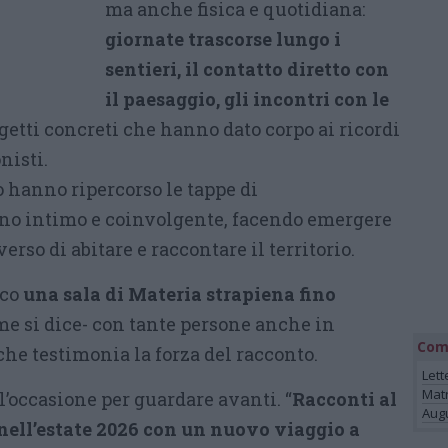
ma anche fisica e quotidiana:
giornate trascorse lungo i
sentieri, il contatto diretto con
il paesaggio, gli incontri con le
etti concreti che hanno dato corpo ai ricordi
nisti.
 hanno ripercorso le tappe di
ono intimo e coinvolgente, facendo emergere
erso di abitare e raccontare il territorio.
cco
una sala di Materia strapiena fino
e si dice- con tante persone anche in
Com
che testimonia la forza del racconto.
Lett
Mat
 l’occasione per guardare avanti. “
Racconti al
Augu
 nell’estate 2026 con un nuovo viaggio a