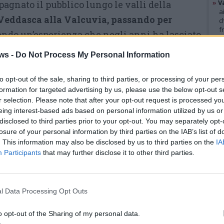
»
V
nato il pubblico lungo le valli della
a
Veddasca alla Valcuvia, passando per
c
f
endo un’esperienza che negli anni ha lasciato
»
T
à attraversate.
d
ws -
Do Not Process My Personal Information
s
»
Ed
nati racconti, aneddoti, immagini e letture
m
to opt-out of the sale, sharing to third parties, or processing of your per
 senso di un viaggio nato per unire natura,
formation for targeted advertising by us, please use the below opt-out s
r selection. Please note that after your opt-out request is processed y
ane. Un progetto che ha
portato il teatro
GAL
eing interest-based ads based on personal information utilized by us or
zionali,
trasformando
cortili, prati e piccoli
disclosed to third parties prior to your opt-out. You may separately opt-
ontro e narrazione.
losure of your personal information by third parties on the IAB’s list of
. This information may also be disclosed by us to third parties on the
IA
Participants
that may further disclose it to other third parties.
l Data Processing Opt Outs
o opt-out of the Sharing of my personal data.