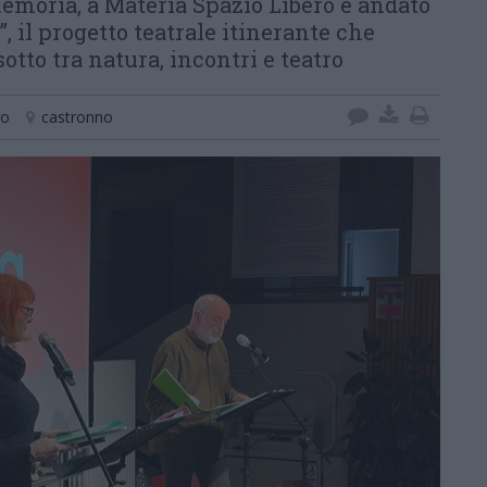
emoria, a Materia Spazio Libero è andato
, il progetto teatrale itinerante che
sotto tra natura, incontri e teatro
ro
castronno