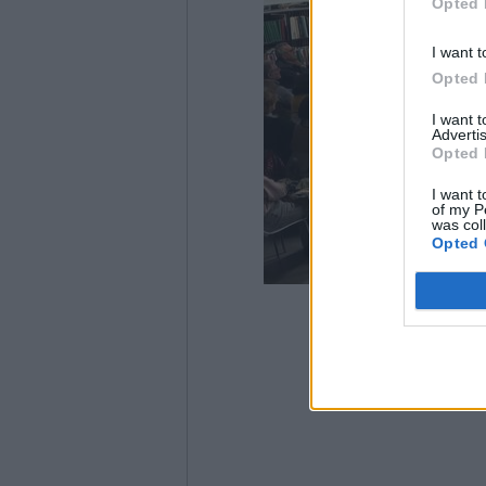
Opted 
I want t
Opted 
I want 
Advertis
Opted 
I want t
of my P
was col
Opted 