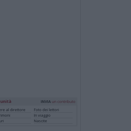
unità
INVIA
un contributo
ere al direttore
Foto dei lettori
rimoni
In viaggio
ri
Nascite