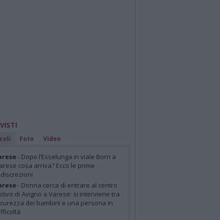
 VISTI
coli
Foto
Video
arese
- Dopo l’Esselunga in viale Borri a
arese cosa arriva? Ecco le prime
ndiscrezioni
arese
- Donna cerca di entrare al centro
stivo di Avigno a Varese: si interviene tra
icurezza dei bambini e una persona in
ifficoltà