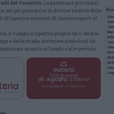
valli del Varesotto
. La partenza è prevista il
Rico
, per poi proseguire in diverse località della
Gine
i all’aperto e momenti di incontro aperti al
Gia
Cle
Mar
a, il viaggio è ripartito proprio da lì: da due
Achi
mpo e dalla strada, diventate simbolo di un
Tere
Cle
camminare accanto ai luoghi e alle persone.
Ric
Ant
Ant
Gia
Luig
Tutti gli eventi
di
agosto
a Materia
Via Confalonieri, 5 - Castronno
ews