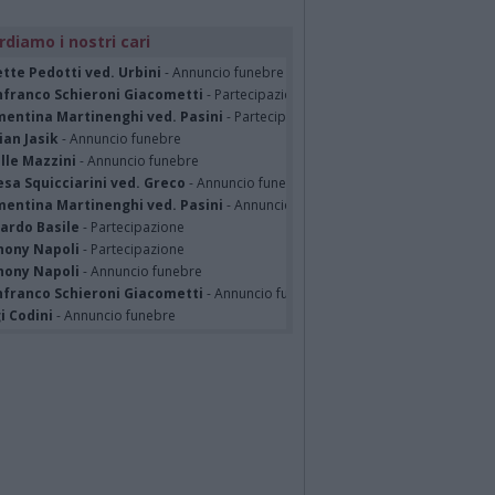
rdiamo i nostri cari
tte Pedotti ved. Urbini
- Annuncio funebre
nfranco Schieroni Giacometti
- Partecipazione
mentina Martinenghi ved. Pasini
- Partecipazione
ian Jasik
- Annuncio funebre
lle Mazzini
- Annuncio funebre
sa Squicciarini ved. Greco
- Annuncio funebre
mentina Martinenghi ved. Pasini
- Annuncio funebre
cardo Basile
- Partecipazione
hony Napoli
- Partecipazione
hony Napoli
- Annuncio funebre
nfranco Schieroni Giacometti
- Annuncio funebre
i Codini
- Annuncio funebre