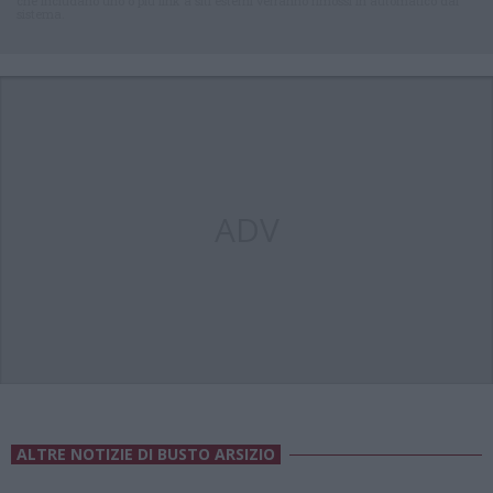
che includano uno o più link a siti esterni verranno rimossi in automatico dal
sistema.
ADV
ALTRE NOTIZIE DI BUSTO ARSIZIO