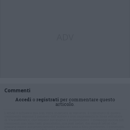
ADV
Commenti
Accedi
o
registrati
per commentare questo
articolo.
L'email è richiesta ma non verrà mostrata ai visitatori. Il contenuto di questo
commento esprime il pensiero dell'autore e non rappresenta la linea editoriale
di VareseNews.it, che rimane autonoma e indipendente. I messaggi inclusi nei
commenti non sono testi giornalistici, ma post inviati dai singoli lettori che
possono essere automaticamente pubblicati senza filtro preventivo. I commenti