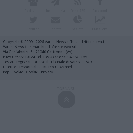
Redazione
Invia notizia
Feed RSS
Facebook
Twitter
Contatti
Società
Pubblicità
Copyright © 2000 - 2026 VareseNews.it. Tutti i diritti riservati
VareseNews è un marchio di Varese web srl
Via Confalonieri 5 - 21040 Castronno (VA)
P.IVA 02588310124 Tel. +39.0332.873094 / 873168
Testata registrata presso il Tribunale di Varese n.679
Direttore responsabile: Marco Giovannelli
Imp. Cookie
-
Cookie
-
Privacy
TORNA SU