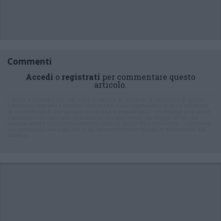
Commenti
Accedi
o
registrati
per commentare questo
articolo.
L'email è richiesta ma non verrà mostrata ai visitatori. Il contenuto di questo
commento esprime il pensiero dell'autore e non rappresenta la linea editoriale
di VareseNews.it, che rimane autonoma e indipendente. I messaggi inclusi nei
commenti non sono testi giornalistici, ma post inviati dai singoli lettori che
possono essere automaticamente pubblicati senza filtro preventivo. I commenti
che includano uno o più link a siti esterni verranno rimossi in automatico dal
sistema.