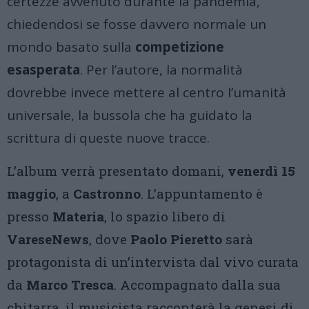
certezze avvenuto durante la pandemia,
chiedendosi se fosse davvero normale un
mondo basato sulla
competizione
esasperata
.
Per l’autore, la normalità
dovrebbe invece mettere al centro l’umanità
universale, la bussola che ha guidato la
scrittura di queste nuove tracce
.
L’album verrà presentato domani,
venerdì 15
maggio
, a
Castronno
. L’appuntamento è
presso
Materia
, lo spazio libero di
VareseNews
, dove
Paolo Pieretto
sarà
protagonista di un’intervista dal vivo curata
da
Marco Tresca
. Accompagnato dalla sua
chitarra, il musicista racconterà la genesi di