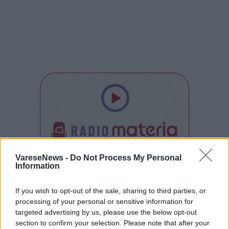
VareseNews -
Do Not Process My Personal
Information
If you wish to opt-out of the sale, sharing to third parties, or
Tutti gli eventi
di
agosto
a Materia
processing of your personal or sensitive information for
targeted advertising by us, please use the below opt-out
Via Confalonieri, 5 - Castronno
section to confirm your selection. Please note that after your