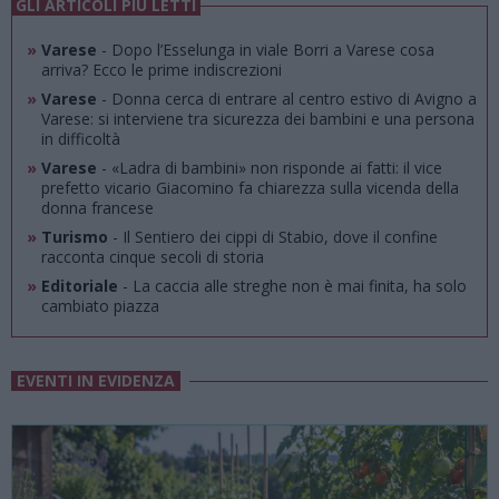
GLI ARTICOLI PIÙ LETTI
»
Varese
- Dopo l’Esselunga in viale Borri a Varese cosa
arriva? Ecco le prime indiscrezioni
»
Varese
- Donna cerca di entrare al centro estivo di Avigno a
Varese: si interviene tra sicurezza dei bambini e una persona
in difficoltà
»
Varese
- «Ladra di bambini» non risponde ai fatti: il vice
prefetto vicario Giacomino fa chiarezza sulla vicenda della
donna francese
»
Turismo
- Il Sentiero dei cippi di Stabio, dove il confine
racconta cinque secoli di storia
»
Editoriale
- La caccia alle streghe non è mai finita, ha solo
cambiato piazza
EVENTI IN EVIDENZA