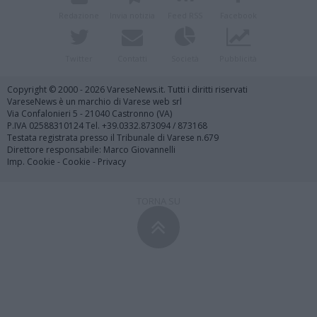
Redazione
Invia notizia
Feed RSS
Facebook
Twitter
Contatti
Società
Pubblicità
Copyright © 2000 - 2026 VareseNews.it. Tutti i diritti riservati
VareseNews è un marchio di Varese web srl
Via Confalonieri 5 - 21040 Castronno (VA)
P.IVA 02588310124 Tel. +39.0332.873094 / 873168
Testata registrata presso il Tribunale di Varese n.679
Direttore responsabile: Marco Giovannelli
Imp. Cookie
-
Cookie
-
Privacy
TORNA SU