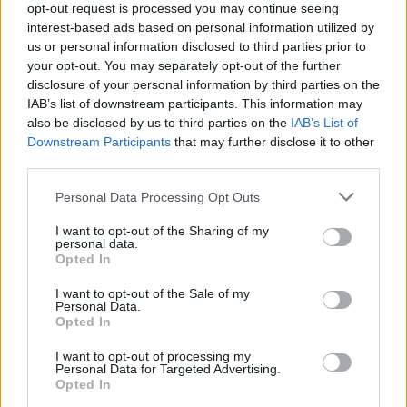
opt-out request is processed you may continue seeing
interest-based ads based on personal information utilized by
us or personal information disclosed to third parties prior to
Redazione VareseNews
your opt-out. You may separately opt-out of the further
redazione@varesenews.it
disclosure of your personal information by third parties on the
IAB’s list of downstream participants. This information may
Noi della redazione di VareseNews crediamo che
also be disclosed by us to third parties on the
IAB’s List of
una buona informazione contribuisca a migliorare
Downstream Participants
that may further disclose it to other
la vita di tutti. Ogni giorno lavoriamo cercando di
third parties.
stimolare curiosità e spirito critico.
Abbonati a VareseNews
Personal Data Processing Opt Outs
PIÙ INFORMAZIONI SU
I want to opt-out of the Sharing of my
personal data.
eventi materia
paolo pieretto
Opted In
I want to opt-out of the Sale of my
LEGGI GLI ALTRI ARTICOLI DI
Personal Data.
Opted In
MUSICA
I want to opt-out of processing my
Personal Data for Targeted Advertising.
Opted In