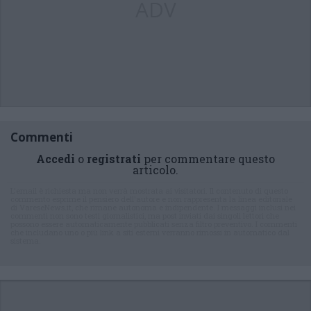
ADV
Commenti
Accedi
o
registrati
per commentare questo
articolo.
L'email è richiesta ma non verrà mostrata ai visitatori. Il contenuto di questo
commento esprime il pensiero dell'autore e non rappresenta la linea editoriale
di VareseNews.it, che rimane autonoma e indipendente. I messaggi inclusi nei
commenti non sono testi giornalistici, ma post inviati dai singoli lettori che
possono essere automaticamente pubblicati senza filtro preventivo. I commenti
che includano uno o più link a siti esterni verranno rimossi in automatico dal
sistema.