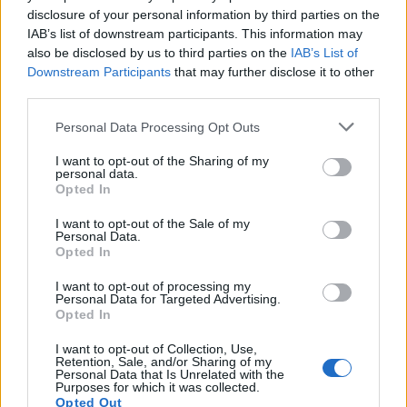
Tutti gli eventi
disclosure of your personal information by third parties on the
di
agosto
a Materia
IAB’s list of downstream participants. This information may
Via Confalonieri, 5 - Castronno
also be disclosed by us to third parties on the
IAB’s List of
Downstream Participants
that may further disclose it to other
third parties.
Redazione VareseNews
Personal Data Processing Opt Outs
redazione@varesenews.it
I want to opt-out of the Sharing of my
Noi della redazione di VareseNews crediamo che
personal data.
Opted In
una buona informazione contribuisca a migliorare
la vita di tutti. Ogni giorno lavoriamo cercando di
I want to opt-out of the Sale of my
stimolare curiosità e spirito critico.
Personal Data.
Abbonati a VareseNews
Opted In
I want to opt-out of processing my
PIÙ INFORMAZIONI SU
Personal Data for Targeted Advertising.
Opted In
0048
podcast 0048
radio materia
I want to opt-out of Collection, Use,
Retention, Sale, and/or Sharing of my
LEGGI GLI ALTRI ARTICOLI DI
Personal Data that Is Unrelated with the
Purposes for which it was collected.
LIFE
Opted Out