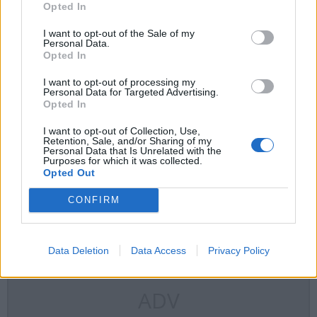
Opted In
0331390363
I want to opt-out of the Sale of my
Personal Data.
didattica@comune.bustoarsizio.va.it
Opted In
I want to opt-out of processing my
Personal Data for Targeted Advertising.
20 Maggio 2026
Opted In
di
bambini@varesenews.it
I want to opt-out of Collection, Use,
Retention, Sale, and/or Sharing of my
Personal Data that Is Unrelated with the
Purposes for which it was collected.
Opted Out
laboratori bambini
Miniartextil
musei bambini
weekend
CONFIRM
Data Deletion
Data Access
Privacy Policy
ADV