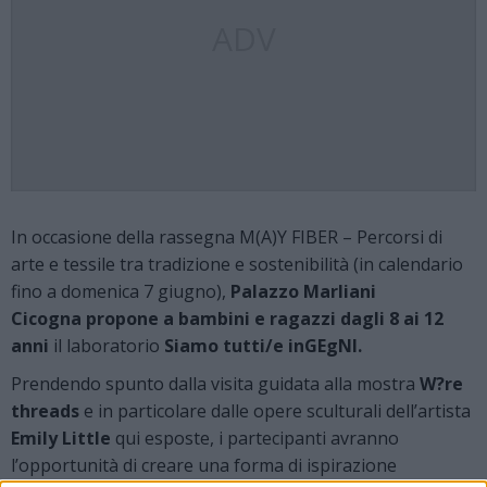
ADV
In occasione della rassegna M(A)Y FIBER – Percorsi di
arte e tessile tra tradizione e sostenibilità (in calendario
fino a domenica 7 giugno),
Palazzo Marliani
Cicogna
propone a bambini e ragazzi dagli 8 ai 12
anni
il laboratorio
Siamo tutti/e inGEgNI.
Prendendo spunto dalla visita guidata alla mostra
W?re
threads
e in particolare dalle opere sculturali dell’artista
Emily Little
qui esposte, i partecipanti avranno
l’opportunità di creare una forma di ispirazione