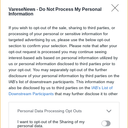
meccanica.
L’attività sarà tenuta dall’artista stessa.
VareseNews -
Do Not Process My Personal
Information
L’evento è rivolto ai bambini e alle
bambine di età
compresa tra 8 e 12 anni
e si svolgerà nella mattinata di
If you wish to opt-out of the sale, sharing to third parties, or
sabato 30 maggio dalle ore 10 alle 11.30.
processing of your personal or sensitive information for
La partecipazione è gratuita ma i posti sono limitati: è
targeted advertising by us, please use the below opt-out
section to confirm your selection. Please note that after your
quindi necessaria la prenotazione a
QUESTO LINK
.
opt-out request is processed you may continue seeing
A promuovere l’iniziativa è il Servizio di Didattica museale
interest-based ads based on personal information utilized by
del Comune.
us or personal information disclosed to third parties prior to
your opt-out. You may separately opt-out of the further
La prenotazione è richiesta per ogni bambino
disclosure of your personal information by third parties on the
partecipante, NON per l’adulto accompagnatore, che
IAB’s list of downstream participants. This information may
dovrà essere presente per l’intera durata dell’attività.
also be disclosed by us to third parties on the
IAB’s List of
Ritrovo presso la reception al piano terra del Museo
Downstream Participants
that may further disclose it to other
(Palazzo Marliani Cicogna, piazza Vittorio Emanuele II),
third parties.
qualche minuto prima dell’inizio dell’attività.
Personal Data Processing Opt Outs
MAGGIORI INFORMAZIONI
I want to opt-out of the Sharing of my
personal data.