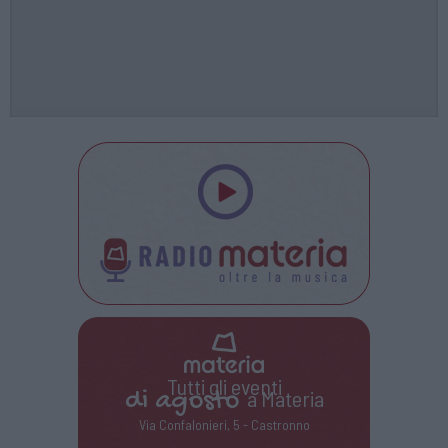
Tutti gli eventi
di
agosto
a Materia
Via Confalonieri, 5 - Castronno