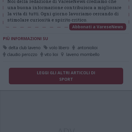
Noi della redazione di VareseNews crediamo che
una buona informazione contribuisca a migliorare
la vita di tutti. Ogni giorno lavoriamo cercando di
stimolare curiosità e spirito critico.
Abbonati a VareseNews
PIÙ INFORMAZIONI SU
delta club laveno
volo libero
antoniolioi
claudio perozzo
vito lioi
laveno mombello
LEGGI GLI ALTRI ARTICOLI DI
SPORT
ADV