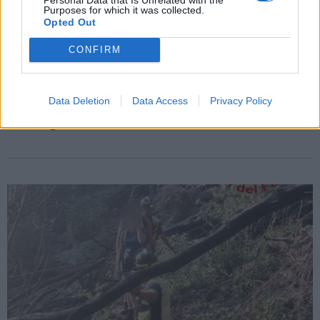
Purposes for which it was collected.
Opted Out
CONFIRM
LAVENO MOMBELLO
Il Luna Park torna sul lungolago di
Laveno Mombello: sconti speciali per
Data Deletion
Data Access
Privacy Policy
l’inaugurazione