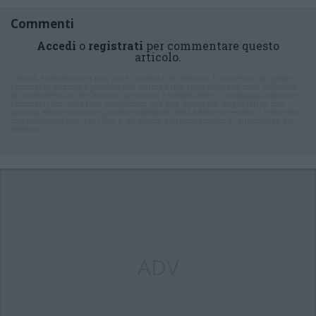
Commenti
Accedi
o
registrati
per commentare questo
articolo.
L'email è richiesta ma non verrà mostrata ai visitatori. Il contenuto di questo
commento esprime il pensiero dell'autore e non rappresenta la linea editoriale
di VareseNews.it, che rimane autonoma e indipendente. I messaggi inclusi nei
commenti non sono testi giornalistici, ma post inviati dai singoli lettori che
possono essere automaticamente pubblicati senza filtro preventivo. I commenti
che includano uno o più link a siti esterni verranno rimossi in automatico dal
sistema.
ADV