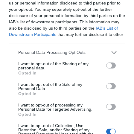
us or personal information disclosed to third parties prior to
your opt-out. You may separately opt-out of the further
LAVENO MOMBELLO
disclosure of your personal information by third parties on the
Viabilità a Laveno Mombello: Civitas
IAB’s list of downstream participants. This information may
also be disclosed by us to third parties on the
IAB’s List of
rilancia su cavalcavia, traffico pesante e
Downstream Participants
that may further disclose it to other
passaggio a livello
third parties.
Personal Data Processing Opt Outs
I want to opt-out of the Sharing of my
personal data.
Opted In
I want to opt-out of the Sale of my
Personal Data.
Opted In
I want to opt-out of processing my
Personal Data for Targeted Advertising.
Opted In
I want to opt-out of Collection, Use,
Retention, Sale, and/or Sharing of my
Personal Data that Is Unrelated with the