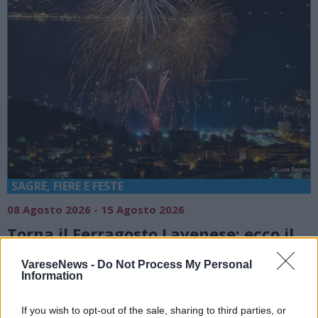
SAGRE, FIERE E FESTE
08 Agosto 2026 - 15 Agosto 2026
Torna il Ferragosto Lavenese: ecco il
programma dell’edizione 2026
VareseNews -
Do Not Process My Personal
Laveno Mombello
Information
If you wish to opt-out of the sale, sharing to third parties, or