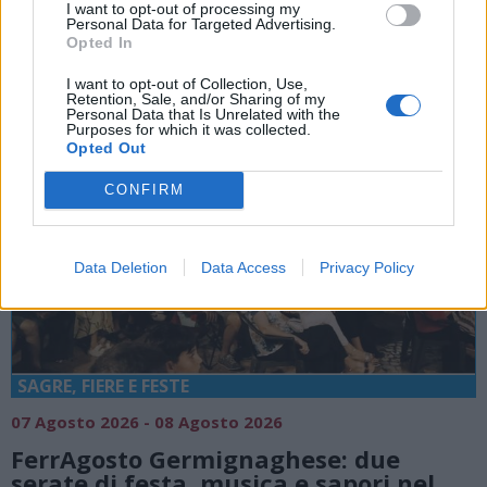
Area Feste
I want to opt-out of processing my
Personal Data for Targeted Advertising.
Opted In
I want to opt-out of Collection, Use,
Retention, Sale, and/or Sharing of my
Personal Data that Is Unrelated with the
Purposes for which it was collected.
Opted Out
CONFIRM
Data Deletion
Data Access
Privacy Policy
SAGRE, FIERE E FESTE
07 Agosto 2026 - 08 Agosto 2026
FerrAgosto Germignaghese: due
serate di festa, musica e sapori nel