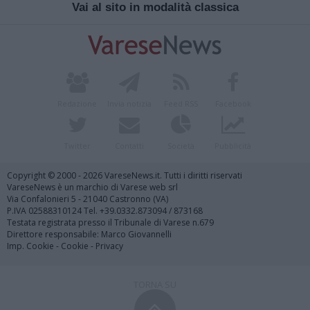
Vai al sito in modalità classica
Redazione
Invia notizia
Feed RSS
Facebook
Twitter
Contatti
Società
Pubblicità
Copyright © 2000 - 2026 VareseNews.it. Tutti i diritti riservati
VareseNews è un marchio di Varese web srl
Via Confalonieri 5 - 21040 Castronno (VA)
P.IVA 02588310124 Tel. +39.0332.873094 / 873168
Testata registrata presso il Tribunale di Varese n.679
Direttore responsabile: Marco Giovannelli
Imp. Cookie
-
Cookie
-
Privacy
TORNA SU