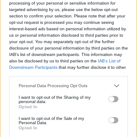
processing of your personal or sensitive information for
targeted advertising by us, please use the below opt-out
section to confirm your selection. Please note that after your
opt-out request is processed you may continue seeing
interest-based ads based on personal information utilized by
us or personal information disclosed to third parties prior to
your opt-out. You may separately opt-out of the further
disclosure of your personal information by third parties on the
IAB’s list of downstream participants. This information may
also be disclosed by us to third parties on the
IAB’s List of
Downstream Participants
that may further disclose it to other
third parties.
Personal Data Processing Opt Outs
SAGRE, FIERE E FESTE
I want to opt-out of the Sharing of my
08 Agosto 2026 - 09 Agosto 2026
personal data.
Opted In
La “festa della cipolla” propone buoni
sapori e serate insieme
I want to opt-out of the Sale of my
Personal Data.
Casalzuigno
Opted In