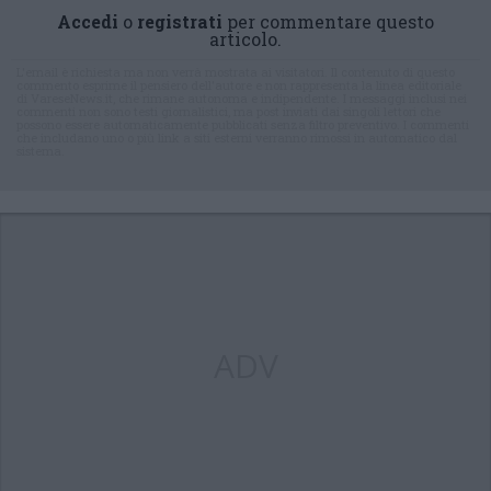
Accedi
o
registrati
per commentare questo
articolo.
L'email è richiesta ma non verrà mostrata ai visitatori. Il contenuto di questo
commento esprime il pensiero dell'autore e non rappresenta la linea editoriale
di VareseNews.it, che rimane autonoma e indipendente. I messaggi inclusi nei
commenti non sono testi giornalistici, ma post inviati dai singoli lettori che
possono essere automaticamente pubblicati senza filtro preventivo. I commenti
che includano uno o più link a siti esterni verranno rimossi in automatico dal
sistema.
ADV