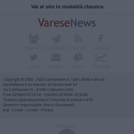
Vai al sito in modalità classica
Redazione
Invia notizia
Feed RSS
Facebook
Twitter
Contatti
Società
Pubblicità
Copyright © 2000 - 2026 VareseNews.it. Tutti i diritti riservati
VareseNews è un marchio di Varese web srl
Via Confalonieri 5 - 21040 Castronno (VA)
P.IVA 02588310124 Tel. +39.0332.873094 / 873168
Testata registrata presso il Tribunale di Varese n.679
Direttore responsabile: Marco Giovannelli
Imp. Cookie
-
Cookie
-
Privacy
TORNA SU