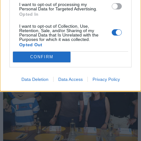
Controlli della Guardia di Finanza ai
I want to opt-out of processing my
Personal Data for Targeted Advertising.
distributori di carburante nel Varesotto:
Opted In
sei impianti sanzionati
I want to opt-out of Collection, Use,
Retention, Sale, and/or Sharing of my
Personal Data that Is Unrelated with the
Purposes for which it was collected.
Opted Out
CONFIRM
Data Deletion
Data Access
Privacy Policy