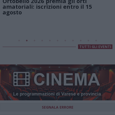
ti
natura e atmosfere senza te
l 15
Lago di Lugano
Valsolda
Villa Fogazzaro Roi
TUTTI GLI EVENTI
SEGNALA ERRORE