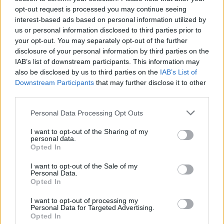
opt-out request is processed you may continue seeing
interest-based ads based on personal information utilized by
us or personal information disclosed to third parties prior to
your opt-out. You may separately opt-out of the further
disclosure of your personal information by third parties on the
IAB’s list of downstream participants. This information may
also be disclosed by us to third parties on the
IAB’s List of
Downstream Participants
that may further disclose it to other
third parties.
Personal Data Processing Opt Outs
I want to opt-out of the Sharing of my
personal data.
Opted In
SAGRE, FIERE E FESTE
I want to opt-out of the Sale of my
08 Agosto 2026 - 15 Agosto 2026
Personal Data.
Ecco il programma della festa della
Opted In
Montagna 2026: fervono i preparativi
I want to opt-out of processing my
degli alpini di Varese attorno al Grand
Personal Data for Targeted Advertising.
Hotel del Campo dei fiori
Opted In