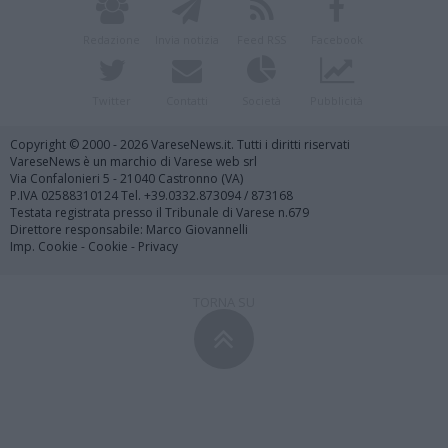
Redazione
Invia notizia
Feed RSS
Facebook
Twitter
Contatti
Società
Pubblicità
Copyright © 2000 - 2026 VareseNews.it. Tutti i diritti riservati
VareseNews è un marchio di Varese web srl
Via Confalonieri 5 - 21040 Castronno (VA)
P.IVA 02588310124 Tel. +39.0332.873094 / 873168
Testata registrata presso il Tribunale di Varese n.679
Direttore responsabile: Marco Giovannelli
Imp. Cookie
-
Cookie
-
Privacy
TORNA SU