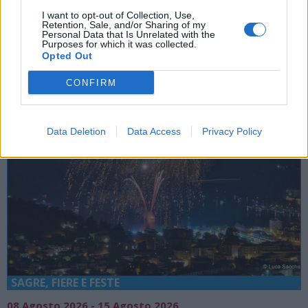
Varese
I want to opt-out of Collection, Use,
Retention, Sale, and/or Sharing of my
Personal Data that Is Unrelated with the
Grand Hotel Campo Dei Fiori Di Varese
Purposes for which it was collected.
Opted Out
CONFIRM
Data Deletion
Data Access
Privacy Policy
SAGRE, FIERE E FESTE
08 Agosto 2026 - 15 Agosto 2026