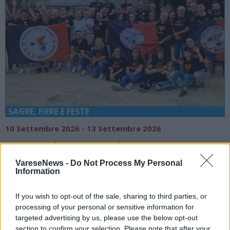
SAGRE, FIERE E FESTE
10 Settembre 2026 - 13 Settembre 2026
OSS Week Mezzana in Festa:
programma, date e appuntamenti dal
VareseNews -
Do Not Process My Personal
10 al 13 settembre
Information
Somma Lombardo
If you wish to opt-out of the sale, sharing to third parties, or
Antico Portico Mezzana
processing of your personal or sensitive information for
targeted advertising by us, please use the below opt-out
section to confirm your selection. Please note that after your