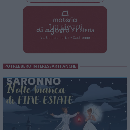
Tutti gli eventi
di
agosto
a Materia
Via Confalonieri, 5 - Castronno
POTREBBERO INTERESSARTI ANCHE