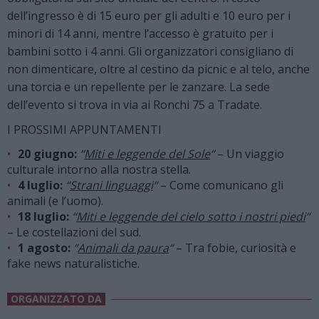
dell’ingresso è di 15 euro per gli adulti e 10 euro per i
minori di 14 anni, mentre l’accesso è gratuito per i
bambini sotto i 4 anni. Gli organizzatori consigliano di
non dimenticare, oltre al cestino da picnic e al telo, anche
una torcia e un repellente per le zanzare. La sede
dell’evento si trova in via ai Ronchi 75 a Tradate.
I PROSSIMI APPUNTAMENTI
20 giugno:
“
Miti e leggende del Sole
“
– Un viaggio
culturale intorno alla nostra stella.
4 luglio:
“
Strani linguaggi
“
– Come comunicano gli
animali (e l’uomo).
18 luglio:
“
Miti e leggende del cielo sotto i nostri piedi
“
– Le costellazioni del sud.
1 agosto:
“
Animali da paura
“
– Tra fobie, curiosità e
fake news naturalistiche.
ORGANIZZATO DA