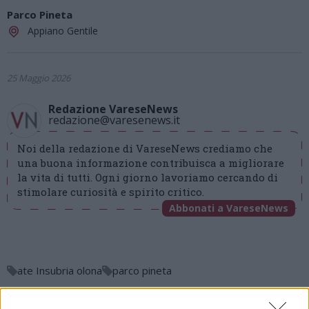
Parco Pineta
Appiano Gentile
25 Maggio 2026
Redazione VareseNews
redazione@varesenews.it
Noi della redazione di VareseNews crediamo che
una buona informazione contribuisca a migliorare
la vita di tutti. Ogni giorno lavoriamo cercando di
stimolare curiosità e spirito critico.
Abbonati a VareseNews
ate Insubria olona
parco pineta