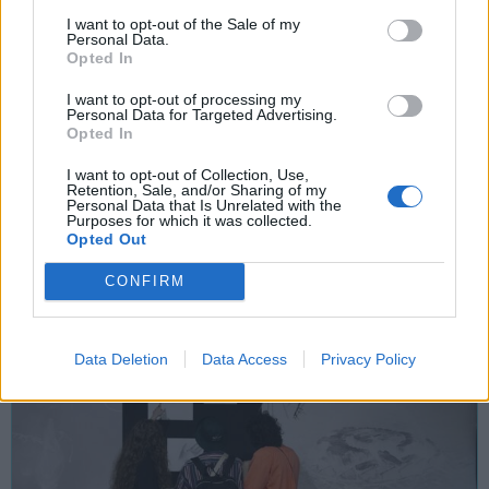
I want to opt-out of the Sale of my
Personal Data.
Opted In
Tutti gli eventi
di
agosto
a Materia
I want to opt-out of processing my
Personal Data for Targeted Advertising.
Via Confalonieri, 5 - Castronno
Opted In
I want to opt-out of Collection, Use,
Retention, Sale, and/or Sharing of my
Personal Data that Is Unrelated with the
Purposes for which it was collected.
POTREBBERO INTERESSARTI ANCHE
Opted Out
CONFIRM
Data Deletion
Data Access
Privacy Policy