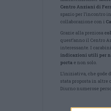
Centro Anziani di Fer
spazio per l’incontro i
collaborazione con i
Ca
Grazie alla preziosa
col
quest’anno il Centro A
interessante. I carabini
indicazioni utili per 
porta
e non solo.
L’iniziativa, che gode 
stata proposta in altre
Diurno numerose person