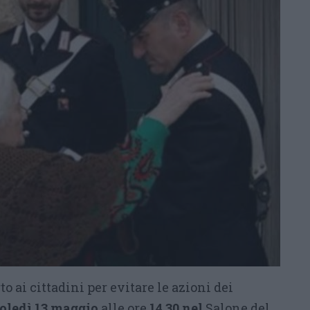
ai cittadini per evitare le azioni dei
oledì 13 maggio
alle ore
14.30 nel
Salone del