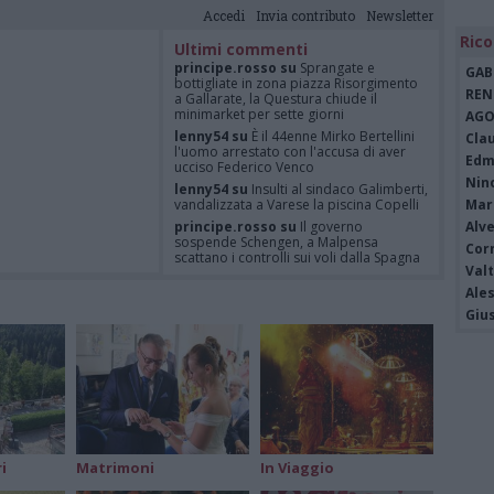
Accedi
Invia contributo
Newsletter
Rico
Ultimi commenti
principe.rosso su
Sprangate e
GAB
bottigliate in zona piazza Risorgimento
REN
a Gallarate, la Questura chiude il
minimarket per sette giorni
AGO
lenny54 su
È il 44enne Mirko Bertellini
Cla
l'uomo arrestato con l'accusa di aver
Edm
ucciso Federico Venco
Nin
lenny54 su
Insulti al sindaco Galimberti,
vandalizzata a Varese la piscina Copelli
Mari
principe.rosso su
Il governo
Alv
sospende Schengen, a Malpensa
Cor
scattano i controlli sui voli dalla Spagna
Valt
Felice su
È Federico Venco il
Ale
motociclista gentile vittima dell’omicidio
di Somma Lombardo
Giu
Felice su
Il governo sospende
Schengen, a Malpensa scattano i
controlli sui voli dalla Spagna
i
Matrimoni
In Viaggio