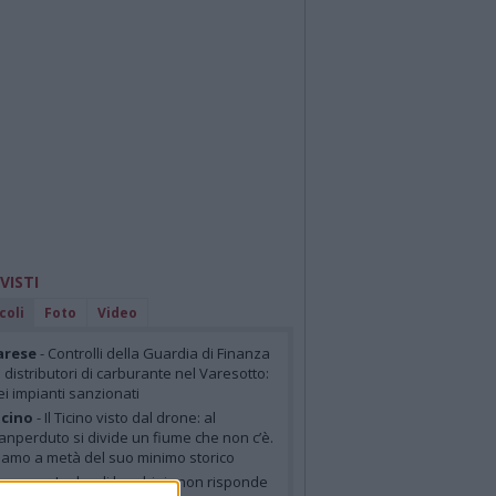
 VISTI
coli
Foto
Video
arese
- Controlli della Guardia di Finanza
i distributori di carburante nel Varesotto:
ei impianti sanzionati
cino
- Il Ticino visto dal drone: al
anperduto si divide un fiume che non c’è.
iamo a metà del suo minimo storico
arese
- «Ladra di bambini» non risponde