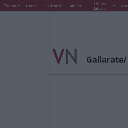
Tempo
Menù
Home
Territori
Canali
Nec
Libero
Gallarate