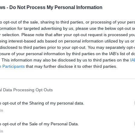
a
c
ws -
Do Not Process My Personal Information
f
»
Pr
to opt-out of the sale, sharing to third parties, or processing of your per
e
formation for targeted advertising by us, please use the below opt-out s
l
r selection. Please note that after your opt-out request is processed y
»
M
eing interest-based ads based on personal information utilized by us or
e
l
disclosed to third parties prior to your opt-out. You may separately opt-
losure of your personal information by third parties on the IAB’s list of
Tutti gli eventi
. This information may also be disclosed by us to third parties on the
IA
GAL
di
agosto
a Materia
Participants
that may further disclose it to other third parties.
Via Confalonieri, 5 - Castronno
l Data Processing Opt Outs
ews
o opt-out of the Sharing of my personal data.
t
In
VareseNews crediamo che una buona informazione
 la vita di tutti. Ogni giorno lavoriamo cercando di
o opt-out of the Sale of my Personal Data.
ito critico.
In