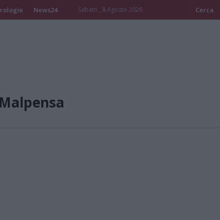
rologie
News24
Sabato , 8 Agosto 2026
Cerca
/Malpensa