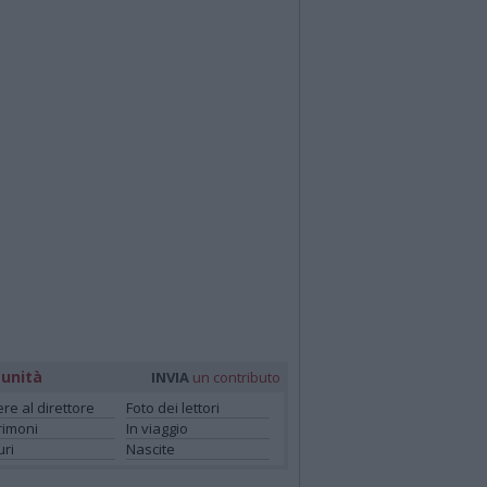
unità
INVIA
un contributo
ere al direttore
Foto dei lettori
rimoni
In viaggio
ri
Nascite