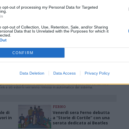
Abbonati a VareseNews
to opt-out of processing my Personal Data for Targeted
ing.
In
Pubblicato il 12 Maggio 2026
o opt-out of Collection, Use, Retention, Sale, and/or Sharing
ersonal Data that Is Unrelated with the Purposes for which it
lected.
Out
zzolo
centro anziani ferno
CONFIRM
ati
per commentare questo articolo.
Data Deletion
Data Access
Privacy Policy
tatori. Il contenuto di questo commento esprime il pensiero dell'autore e
s.it, che rimane autonoma e indipendente. I messaggi inclusi nei commenti
ingoli lettori che possono essere automaticamente pubblicati senza filtro
nk a siti esterni verranno rimossi in automatico dal sistema.
FERNO
ale di
Venerdì sera Ferno debutta
vori in
a “Storie di Cortile” con una
serata dedicata ai Beatles