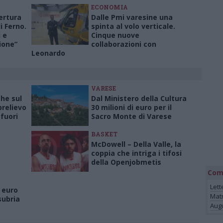
ECONOMIA
pertura
Dalle Pmi varesine una
di Ferno.
spinta al volo verticale.
i e
Cinque nuove
ione”
collaborazioni con
Leonardo
VARESE
che sul
Dal Ministero della Cultura
relievo
30 milioni di euro per il
fuori
Sacro Monte di Varese
BASKET
McDowell – Della Valle, la
coppia che intriga i tifosi
della Openjobmetis
Com
Lett
i euro
Mat
nsubria
Augu