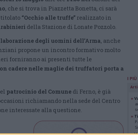
no
, che si trova in Piazzetta Bonetta, ci sarà
ntitolato
“Occhio alle truffe”
realizzato in
rabinieri
della Stazione di Lonate Pozzolo.
laborazione degli uomini dell’Arma
, anche
nziani propone un incontro formativo molto
eri forniranno ai presenti tutte le
non cadere nelle maglie dei truffatori porta a
I PIÙ
Arti
del
patrocinio del Comune
di Ferno, è già
»
V
 occasioni richiamando nella sede del Centro
a
e interessate alla questione.
s
»
Ti
P
S
»
V