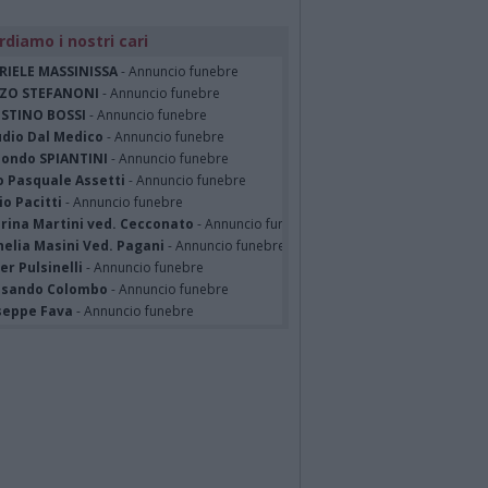
rdiamo i nostri cari
RIELE MASSINISSA
- Annuncio funebre
ZO STEFANONI
- Annuncio funebre
STINO BOSSI
- Annuncio funebre
udio Dal Medico
- Annuncio funebre
ondo SPIANTINI
- Annuncio funebre
o Pasquale Assetti
- Annuncio funebre
o Pacitti
- Annuncio funebre
erina Martini ved. Cecconato
- Annuncio funebre
nelia Masini Ved. Pagani
- Annuncio funebre
er Pulsinelli
- Annuncio funebre
ssando Colombo
- Annuncio funebre
seppe Fava
- Annuncio funebre