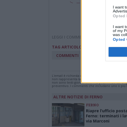
I want 
Advertis
Opted 
I want t
of my P
was col
LEGGI I COMMENTI
Opted 
carabinieri lonate po
TAG ARTICOLO
COMMENTI
Accedi
o
registr
L'email è richiesta ma non verrà mostrata ai visi
non rappresenta la linea editoriale di VareseNew
non sono testi giornalistici, ma post inviati dai s
preventivo. I commenti che includano uno o più li
ALTRE NOTIZIE DI FERNO
FERNO
Riapre l’ufficio post
Ferno: terminati i la
via Marconi