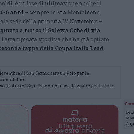
oldi, è in fase di ultimazione anche il
 0-6 anni
– sempre in via Monfalcone,
tuale sede della primaria IV Novembre –
gurato a marzo il Salewa Cube di via
r l’arrampicata sportiva che ha già opitato
seconda tappa della
Coppa Italia Lead
.
 Novembre di San Fermo sarà un Polo per le
e candidature
 scolastico di San Fermo: un luogo da vivere per tutta la
Com
Lett
Mat
Augu
Tutti gli eventi
di
agosto
a Materia