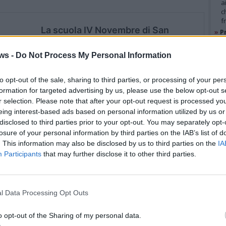
a
c
f
»
Pr
e
l
ws -
Do Not Process My Personal Information
»
M
e
l
to opt-out of the sale, sharing to third parties, or processing of your per
formation for targeted advertising by us, please use the below opt-out s
r selection. Please note that after your opt-out request is processed y
GAL
eing interest-based ads based on personal information utilized by us or
disclosed to third parties prior to your opt-out. You may separately opt-
losure of your personal information by third parties on the IAB’s list of
. This information may also be disclosed by us to third parties on the
IA
Participants
that may further disclose it to other third parties.
 rappresentanti delle associazioni potranno
l Data Processing Opt Outs
della scuola tra aule, palestra, bagni, mensa e
o opt-out of the Sharing of my personal data.