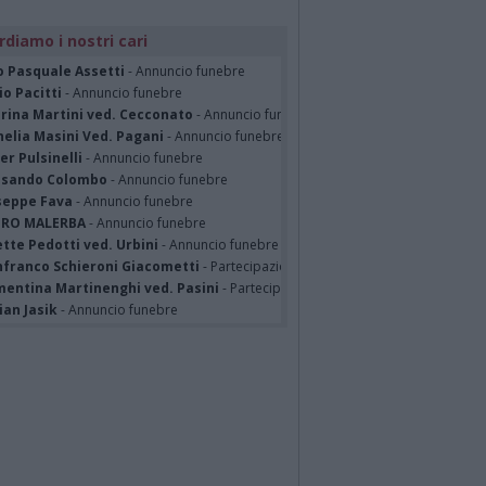
rdiamo i nostri cari
o Pasquale Assetti
- Annuncio funebre
o Pacitti
- Annuncio funebre
erina Martini ved. Cecconato
- Annuncio funebre
nelia Masini Ved. Pagani
- Annuncio funebre
er Pulsinelli
- Annuncio funebre
ssando Colombo
- Annuncio funebre
seppe Fava
- Annuncio funebre
TRO MALERBA
- Annuncio funebre
tte Pedotti ved. Urbini
- Annuncio funebre
nfranco Schieroni Giacometti
- Partecipazione
mentina Martinenghi ved. Pasini
- Partecipazione
ian Jasik
- Annuncio funebre