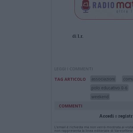
di
l.r.
LEGGI I COMMENTI
associazioni
comu
TAG ARTICOLO
polo educativo 0-6
weekend
COMMENTI
Accedi
o
registr
L'email è richiesta ma non verrà mostrata ai visi
non rappresenta la linea editoriale di VareseNew