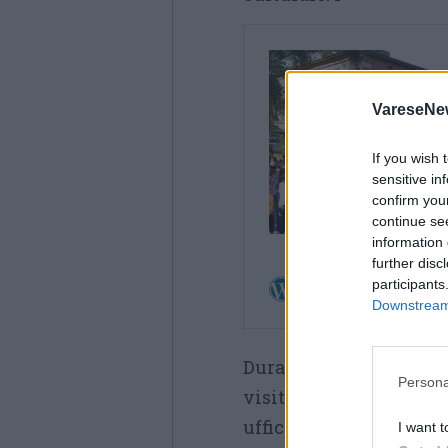
VareseNe
If you wish 
sensitive in
confirm you
continue se
information 
further disc
participants
Downstream 
Durante il l’openday i
Persona
visitare gli ampi spazi 
uffici.
I want t