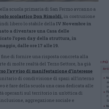
ella scuola primaria di San Fermo avranno a
olo scolastico Don Rimoldi,
in costruzione
ndi libero lo stabile della
IV Novembre in
ato a diventare una Casa delle
icato l’open day della struttura, in
ggio, dalle ore 17 alle 19.
 fine di fornire una risposta concreta alla
I PIÙ
rte di molte realtà del Terzo Settore, ha già
Arti
rso l’avviso di manifestazione d’interesse
unitario di condivisione di spazi all’interno
»
V
a
vo è fare della scuola una casa dedicata alle
s
»
Ti
tà operanti sul territorio in un’ottica di
P
inclusione, aggregazione sociale e
S
»
V