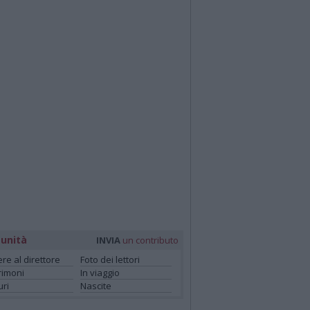
unità
INVIA
un contributo
ere al direttore
Foto dei lettori
rimoni
In viaggio
ri
Nascite