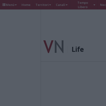
Tempo
Menù
Home
Territori
Canali
Nec
Libero
Life