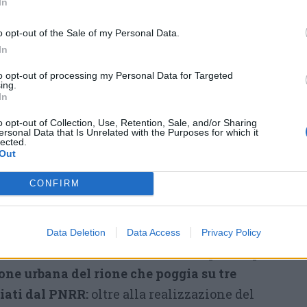
In
oncessione degli spazi della IV Novembre in
to
solo le organizzazioni del terzo settore
o opt-out of the Sale of my Personal Data.
 anche in forma aggregata e regolarmente
In
gnate in attività di utilità sociale, solidarietà
to opt-out of processing my Personal Data for Targeted
ing.
sere collettivo.
In
di manifestazione di interesse per
o opt-out of Collection, Use, Retention, Sale, and/or Sharing
ersonal Data that Is Unrelated with the Purposes for which it
dato di uso gratuito dell’immobile sono sul
lected.
Out
ese a
QUESTO LINK
.
azione dovranno essere presentate entro le
CONFIRM
giugno all’Ufficio protocollo in Via Sacco 5.
sa delle associazioni a San Fermo punta a
Data Deletion
Data Access
Privacy Policy
onio immobiliare del Comune in
un più ampio
one urbana del rione che poggia su tre
iati dal PNRR:
oltre alla realizzazione del