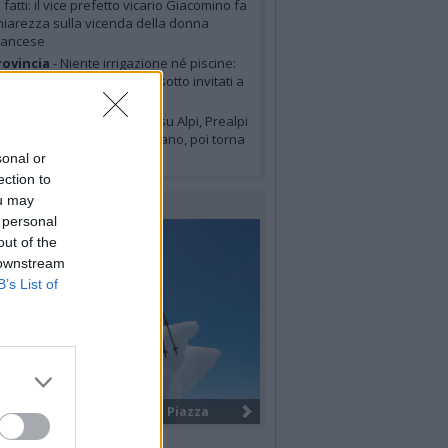
i fatti: il vice prefetto vicario Giacomino fa
hiarezza sulla vicenda della donna
rancese
ovincia
- Niente irrigazione né piscine:
cco i sette comuni del Varesotto invitati a
imitare i consumi d’acqua
eteo
- Temporali in arrivo su Alpi, Prealpi
 pianura: allerta gialla a Milano, poi torna
’alta pressione
sonal or
ection to
ou may
LERIE FOTOGRAFICHE
 personal
out of the
 downstream
B’s List of
I giovani volontari internazionali ...