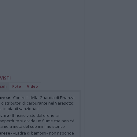
 VISTI
coli
Foto
Video
arese
- Controlli della Guardia di Finanza
i distributori di carburante nel Varesotto:
ei impianti sanzionati
cino
- Il Ticino visto dal drone: al
anperduto si divide un fiume che non c’è.
iamo a metà del suo minimo storico
arese
- «Ladra di bambini» non risponde