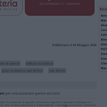
Via Confalonieri, 5 - Castronno
Rico
Nin
Mari
Alv
Cor
Valt
Ale
Giu
Pubblicato il 08 Maggio 2026
PIE
Gine
Gia
ne di varese
edilizia scolastica
Cle
Mar
polo scolastico san fermo
san fermo
ati
per commentare questo articolo.
tatori. Il contenuto di questo commento esprime il pensiero dell'autore e
s.it, che rimane autonoma e indipendente. I messaggi inclusi nei commenti