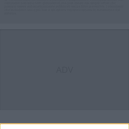
commenti non sono testi giornalistici, ma post inviati dai singoli lettori che
possono essere automaticamente pubblicati senza filtro preventivo. I commenti
che includano uno o più link a siti esterni verranno rimossi in automatico dal
sistema.
ADV
ALTRE NOTIZIE DI VARESE