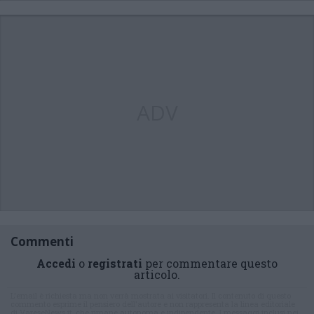
ADV
Commenti
Accedi
o
registrati
per commentare questo
articolo.
L'email è richiesta ma non verrà mostrata ai visitatori. Il contenuto di questo
commento esprime il pensiero dell'autore e non rappresenta la linea editoriale
di VareseNews.it, che rimane autonoma e indipendente. I messaggi inclusi nei