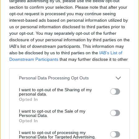
targeted advertising by us, please use the below opt-out
section to confirm your selection. Please note that after your
opt-out request is processed you may continue seeing
interest-based ads based on personal information utilized by
us or personal information disclosed to third parties prior to
your opt-out. You may separately opt-out of the further
disclosure of your personal information by third parties on the
IAB’s list of downstream participants. This information may
also be disclosed by us to third parties on the
IAB’s List of
Downstream Participants
that may further disclose it to other
third parties.
Personal Data Processing Opt Outs
I want to opt-out of the Sharing of my
personal data.
Opted In
INCONTRI
I want to opt-out of the Sale of my
16 Ottobre 2026 - 25 Ottobre 2026
Personal Data.
Opted In
Artisti internazionali, scuole e spazi
urbani: a Varese cresce Insight Foto
I want to opt-out of processing my
Personal Data for Targeted Advertising.