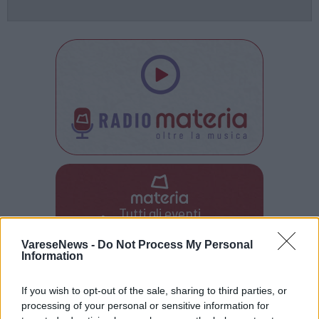
Tutti gli eventi
di
agosto
a Materia
Via Confalonieri, 5 - Castronno
VareseNews -
Do Not Process My Personal
Information
If you wish to opt-out of the sale, sharing to third parties, or
processing of your personal or sensitive information for
POTREBBERO INTERESSARTI ANCHE