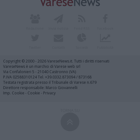
Redazione
Invia notizia
Feed RSS
Facebook
Twitter
Contatti
Società
Pubblicità
Copyright © 2000 - 2026 VareseNews.it. Tutti i diritti riservati
VareseNews è un marchio di Varese web srl
Via Confalonieri 5 - 21040 Castronno (VA)
P.IVA 02588310124 Tel. +39.0332.873094 / 873168
Testata registrata presso il Tribunale di Varese n.679
Direttore responsabile: Marco Giovannelli
Imp. Cookie
-
Cookie
-
Privacy
TORNA SU