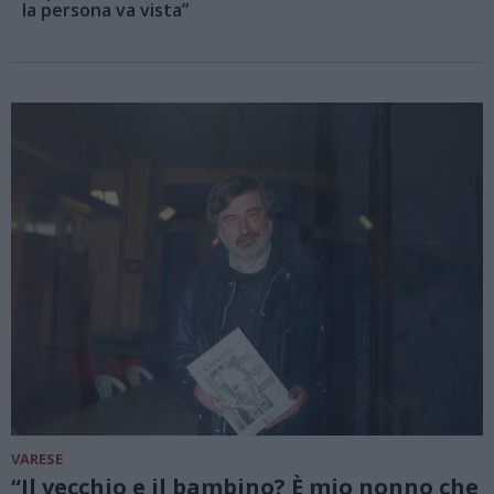
la persona va vista”
VARESE
“Il vecchio e il bambino? È mio nonno che