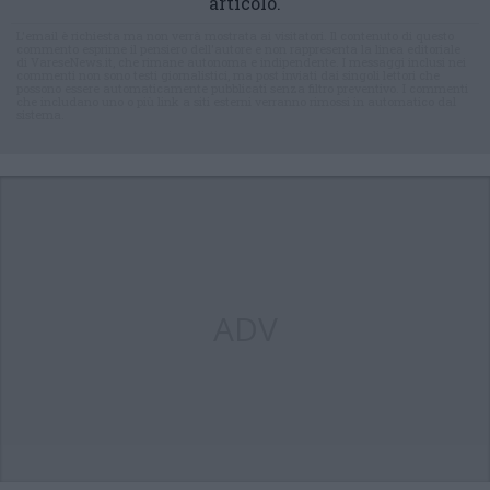
articolo.
L'email è richiesta ma non verrà mostrata ai visitatori. Il contenuto di questo
commento esprime il pensiero dell'autore e non rappresenta la linea editoriale
di VareseNews.it, che rimane autonoma e indipendente. I messaggi inclusi nei
commenti non sono testi giornalistici, ma post inviati dai singoli lettori che
possono essere automaticamente pubblicati senza filtro preventivo. I commenti
che includano uno o più link a siti esterni verranno rimossi in automatico dal
sistema.
ADV