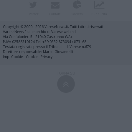
Twitter
Contatti
Società
Pubblicità
Copyright © 2000 - 2026 VareseNews.it. Tutti i diritti riservati
VareseNews è un marchio di Varese web srl
Via Confalonieri 5 - 21040 Castronno (VA)
P.IVA 02588310124 Tel. +39.0332.873094 / 873168
Testata registrata presso il Tribunale di Varese n.679
Direttore responsabile: Marco Giovannelli
Imp. Cookie
-
Cookie
-
Privacy
TORNA SU