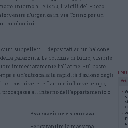
go. Intorno alle 14:50, i Vigili del Fuoco
ntervenire d’urgenza in via Torino per un
 un condominio.
alcuni suppellettili depositati su un balcone
 della palazzina. La colonna di fumo, visibile
attare immediatamente l’allarme. Sul posto
I PIÙ
pe e un’autoscala: la rapidità d’azione degli
Arti
di circoscrivere le fiamme in breve tempo,
i propagasse all’interno dell’appartamento o
»
V
e
s
d
Evacuazione e sicurezza
»
V
p
p
Per garantire la massima