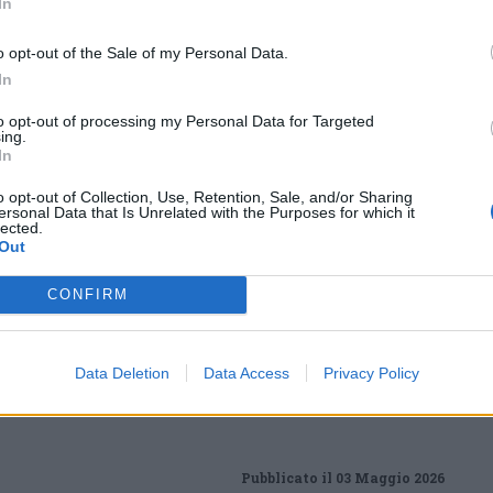
In
o opt-out of the Sale of my Personal Data.
In
Tutti gli eventi
di
agosto
a Materia
to opt-out of processing my Personal Data for Targeted
ing.
Via Confalonieri, 5 - Castronno
In
o opt-out of Collection, Use, Retention, Sale, and/or Sharing
ersonal Data that Is Unrelated with the Purposes for which it
lected.
Out
ews
t
CONFIRM
VareseNews crediamo che una buona informazione
 la vita di tutti. Ogni giorno lavoriamo cercando di
ito critico.
Data Deletion
Data Access
Privacy Policy
Abbonati a VareseNews
Pubblicato il 03 Maggio 2026