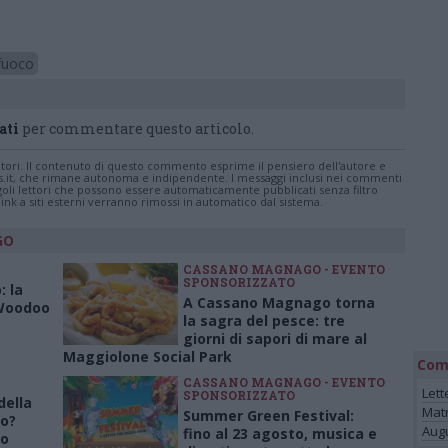
 fuoco
ati
per commentare questo articolo.
tatori. Il contenuto di questo commento esprime il pensiero dell'autore e
s.it, che rimane autonoma e indipendente. I messaggi inclusi nei commenti
ingoli lettori che possono essere automaticamente pubblicati senza filtro
nk a siti esterni verranno rimossi in automatico dal sistema.
GO
CASSANO MAGNAGO - EVENTO
SPONSORIZZATO
: la
A Cassano Magnago torna
 Woodoo
la sagra del pesce: tre
giorni di sapori di mare al
Maggiolone Social Park
Com
CASSANO MAGNAGO - EVENTO
Lett
SPONSORIZZATO
della
Mat
Summer Green Festival:
o?
Augu
fino al 23 agosto, musica e
to