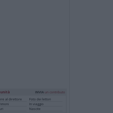
unità
INVIA
un contributo
ere al direttore
Foto dei lettori
rimoni
In viaggio
ri
Nascite