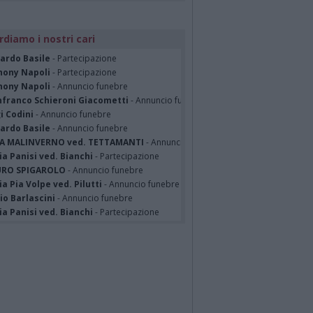
rdiamo i nostri cari
cardo Basile
- Partecipazione
hony Napoli
- Partecipazione
hony Napoli
- Annuncio funebre
nfranco Schieroni Giacometti
- Annuncio funebre
i Codini
- Annuncio funebre
cardo Basile
- Annuncio funebre
A MALINVERNO ved. TETTAMANTI
- Annuncio funebre
a Panisi ved. Bianchi
- Partecipazione
RO SPIGAROLO
- Annuncio funebre
a Pia Volpe ved. Pilutti
- Annuncio funebre
io Barlascini
- Annuncio funebre
a Panisi ved. Bianchi
- Partecipazione