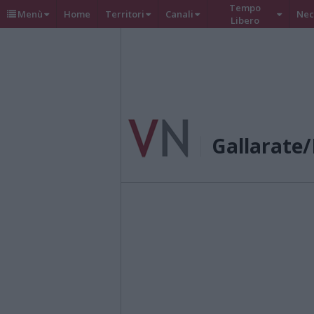
Tempo
Menù
Home
Territori
Canali
Nec
Libero
Gallarate