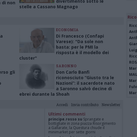
divertimento sotto le
a di non
stelle a Cassano Magnago
Rico
Ric
ECONOMIA
Ant
la
Di Francesco (Confapi
Ant
Varese): "Da sole non
Gia
basta: per le PMI la
Luig
risposta è il modello dei
Ric
cluster"
ROS
SARONNO
Mari
rso gli
Don Carlo Banfi
MAU
riconosciuto “Giusto tra le
Mari
o
Nazioni”: il sacerdote nato
Fulv
a Saronno salvò decine di
Mari
ebrei durante la Shoah
Accedi
Invia contributo
Newsletter
Ultimi commenti
principe.rosso su
Sprangate e
bottigliate in zona piazza Risorgimento
a Gallarate, la Questura chiude il
minimarket per sette giorni