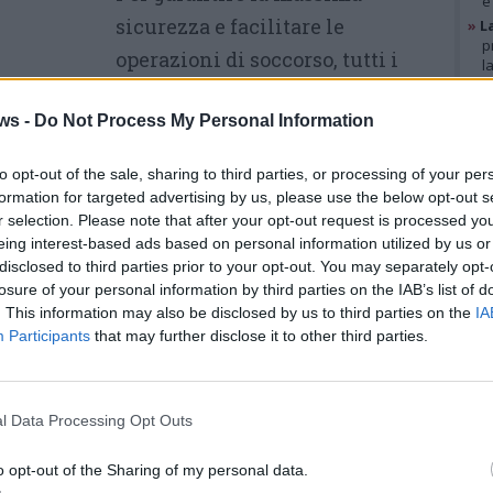
e
sicurezza e facilitare le
»
L
p
operazioni di soccorso, tutti i
l
condomini sono stati evacuati a
»
A
g
ws -
Do Not Process My Personal Information
scopo precauzionale. Le famiglie
b
»
V
sono rimaste in strada per il
i
to opt-out of the sale, sharing to third parties, or processing of your per
tempo necessario alla messa in
p
formation for targeted advertising by us, please use the below opt-out s
r selection. Please note that after your opt-out request is processed y
sicurezza dell’area interessata e
eing interest-based ads based on personal information utilized by us or
GAL
za di focolai residui.
disclosed to third parties prior to your opt-out. You may separately opt-
losure of your personal information by third parties on the IAB’s list of
tabilità della situazione, i residenti sono
. This information may also be disclosed by us to third parties on the
IA
Participants
that may further disclose it to other third parties.
lle proprie abitazioni. Fortunatamente, al
non si sono registrati feriti o persone
ono ora in corso i rilievi per determinare con
l Data Processing Opt Outs
 ha innescato la scintilla iniziale sul
o opt-out of the Sharing of my personal data.