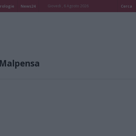
rologie
News24
Giovedi , 6 Agosto 2026
Cerca
/Malpensa