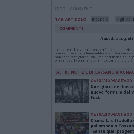
LEGGI I COMMENTI
incendio
vigili del
TAG ARTICOLO
COMMENTI
Accedi
o
registr
L'email è richiesta ma non verrà mostrata ai visi
non rappresenta la linea editoriale di VareseNew
non sono testi giornalistici, ma post inviati dai s
preventivo. I commenti che includano uno o più li
ALTRE NOTIZIE DI CASSANO MAGNA
CASSANO MAGNAGO
Due giorni nel bosco
nuova formula del
Fest
CASSANO MAGNAGO
Sfuma la cittadella 
pallamano a Cassan
“Senza quel proget