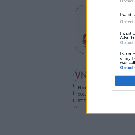
Opted 
I want t
Opted 
I want 
Advertis
Opted 
I want t
of my P
was col
Opted 
Redazione VareseN
redazione@varesenews.i
Noi della redazione di 
contribuisca a migliorare
stimolare curiosità e spir