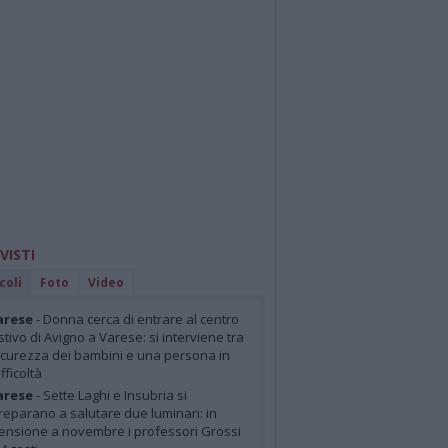
 VISTI
coli
Foto
Video
arese
- Donna cerca di entrare al centro
stivo di Avigno a Varese: si interviene tra
icurezza dei bambini e una persona in
ifficoltà
arese
- Sette Laghi e Insubria si
reparano a salutare due luminari: in
ensione a novembre i professori Grossi