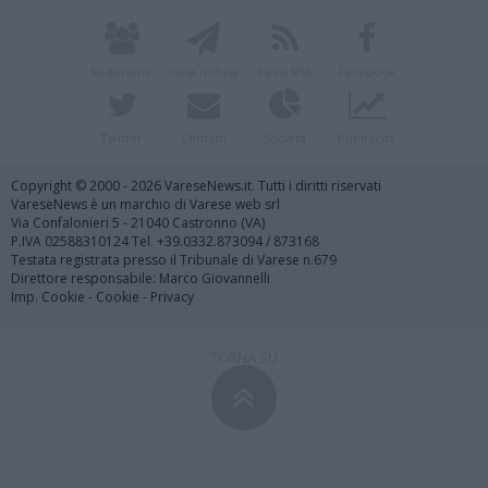
Redazione
Invia notizia
Feed RSS
Facebook
Twitter
Contatti
Società
Pubblicità
Copyright © 2000 - 2026 VareseNews.it. Tutti i diritti riservati
VareseNews è un marchio di Varese web srl
Via Confalonieri 5 - 21040 Castronno (VA)
P.IVA 02588310124 Tel. +39.0332.873094 / 873168
Testata registrata presso il Tribunale di Varese n.679
Direttore responsabile: Marco Giovannelli
Imp. Cookie
-
Cookie
-
Privacy
TORNA SU