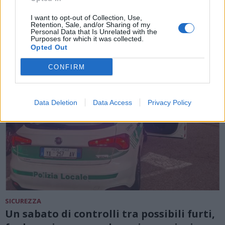
I want to opt-out of Collection, Use,
ALTRE NOTIZIE DI GALLARATE
Retention, Sale, and/or Sharing of my
Personal Data that Is Unrelated with the
Purposes for which it was collected.
Opted Out
CONFIRM
Data Deletion
Data Access
Privacy Policy
SICUREZZA
Un sabato di controlli tra possibili furti,