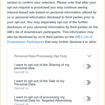
section to confirm your selection. Please note that after your
L'email è richiesta ma non verrà mostrata ai visitatori. Il contenuto di questo
commento esprime il pensiero dell'autore e non rappresenta la linea editoriale
opt-out request is processed you may continue seeing
di VareseNews.it, che rimane autonoma e indipendente. I messaggi inclusi nei
commenti non sono testi giornalistici, ma post inviati dai singoli lettori che
interest-based ads based on personal information utilized by
possono essere automaticamente pubblicati senza filtro preventivo. I commenti
us or personal information disclosed to third parties prior to
che includano uno o più link a siti esterni verranno rimossi in automatico dal
sistema.
your opt-out. You may separately opt-out of the further
disclosure of your personal information by third parties on the
IAB’s list of downstream participants. This information may
also be disclosed by us to third parties on the
IAB’s List of
Downstream Participants
that may further disclose it to other
third parties.
Personal Data Processing Opt Outs
ADV
I want to opt-out of the Sharing of my
personal data.
Opted In
I want to opt-out of the Sale of my
Personal Data.
Opted In
I want to opt-out of processing my
Personal Data for Targeted Advertising.
Opted In