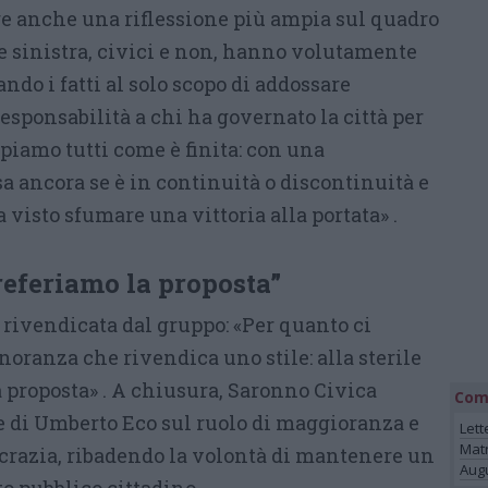
e anche una riflessione più ampia sul quadro
a e sinistra, civici e non, hanno volutamente
do i fatti al solo scopo di addossare
esponsabilità a chi ha governato la città per
piamo tutti come è finita: con una
 ancora se è in continuità o discontinuità e
visto sfumare una vittoria alla portata» .
referiamo la proposta”
a rivendicata dal gruppo: «Per quanto ci
oranza che rivendica uno stile: alla sterile
 proposta» . A chiusura, Saronno Civica
Com
 di Umberto Eco sul ruolo di maggioranza e
Lett
Mat
razia, ribadendo la volontà di mantenere un
Augu