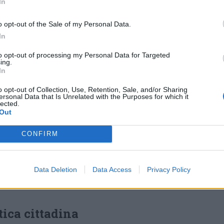
Non manca
un passaggio critico
In
tico cittadino degli ultimi mesi:
«Dopo mesi
o opt-out of the Sale of my Personal Data.
e vergognose, possiamo constatare che la
In
rco del Seminario ha portato valore a
to opt-out of processing my Personal Data for Targeted
ing.
In
 oggi l’area consente «all’attuale
o opt-out of Collection, Use, Retention, Sale, and/or Sharing
ersonal Data that Is Unrelated with the Purposes for which it
ganizzare eventi, umanizzare un luogo prima
lected.
Out
anutenuto e non fruito appieno dalla città» .
CONFIRM
serisce nel solco dell’esperienza
nte: il gruppo, che rappresenta gran parte
 r
ivendica l’impostazione e l’avvio
Data Deletion
Data Access
Privacy Policy
alificazione.
tica cittadina