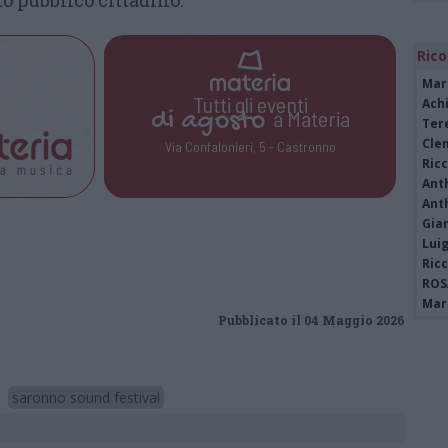
to pubblico cittadino.
Rico
Mar
Tutti gli eventi
Achi
di
agosto
a Materia
Tere
Cle
Via Confalonieri, 5 - Castronno
Ric
Ant
Ant
Gia
Luig
Ric
ROS
Mari
Pubblicato il 04 Maggio 2026
saronno sound festival