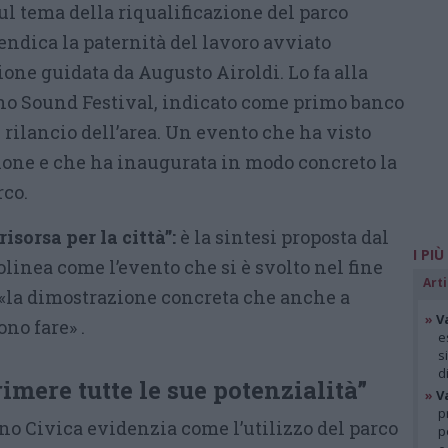
ul tema della riqualificazione del parco
endica la paternità del lavoro avviato
one guidata da Augusto Airoldi. Lo fa alla
no Sound Festival, indicato come primo banco
l rilancio dell’area. Un evento che ha visto
one e che ha inaugurata in modo concreto la
rco.
isorsa per la città”:
è la sintesi proposta dal
I PIÙ
olinea come l’evento che si è svolto nel fine
Arti
«la dimostrazione concreta che anche a
»
V
no fare» .
e
s
d
rimere tutte le sue potenzialità”
»
V
p
o Civica evidenzia come l’utilizzo del parco
p