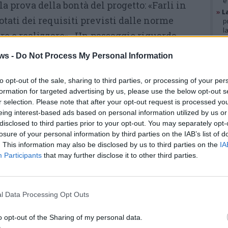
e
la prova della bontà del progetto: «Farli in
»
L
otati dei requisiti previsti dalle norme
p
l
re e realizzare» . Un passaggio riguarda
»
A
area: «Dare in gestione il parco può
g
ws -
Do Not Process My Personal Information
b
presidiato ed esprimere tutte le diverse
»
V
i è stato pensato, caffetteria compresa» .
i
to opt-out of the sale, sharing to third parties, or processing of your per
p
formation for targeted advertising by us, please use the below opt-out s
r selection. Please note that after your opt-out request is processed y
Il gruppo civico sottolinea di
eing interest-based ads based on personal information utilized by us or
GAL
aver atteso «da mesi una
disclosed to third parties prior to your opt-out. You may separately opt-
occasione come questa» perché
losure of your personal information by third parties on the IAB’s list of
. This information may also be disclosed by us to third parties on the
IA
convinto che «avrebbe
Participants
that may further disclose it to other third parties.
funzionato» .
“Fine delle narrazioni
l Data Processing Opt Outs
distorte”
o opt-out of the Sharing of my personal data.