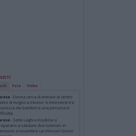
 VISTI
coli
Foto
Video
arese
- Donna cerca di entrare al centro
stivo di Avigno a Varese: si interviene tra
icurezza dei bambini e una persona in
ifficoltà
arese
- Sette Laghi e Insubria si
reparano a salutare due luminari: in
ensione a novembre i professori Grossi