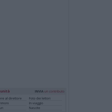
unità
INVIA
un contributo
ere al direttore
Foto dei lettori
rimoni
In viaggio
ri
Nascite