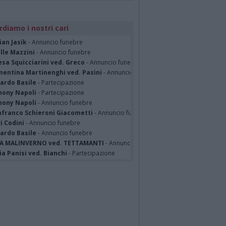
rdiamo i nostri cari
ian Jasik
- Annuncio funebre
lle Mazzini
- Annuncio funebre
sa Squicciarini ved. Greco
- Annuncio funebre
mentina Martinenghi ved. Pasini
- Annuncio funebre
cardo Basile
- Partecipazione
hony Napoli
- Partecipazione
hony Napoli
- Annuncio funebre
nfranco Schieroni Giacometti
- Annuncio funebre
i Codini
- Annuncio funebre
cardo Basile
- Annuncio funebre
A MALINVERNO ved. TETTAMANTI
- Annuncio funebre
a Panisi ved. Bianchi
- Partecipazione