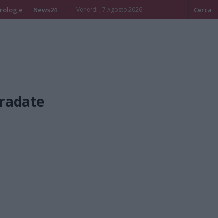
rologie
News24
Venerdi , 7 Agosto 2026
Cerca
radate