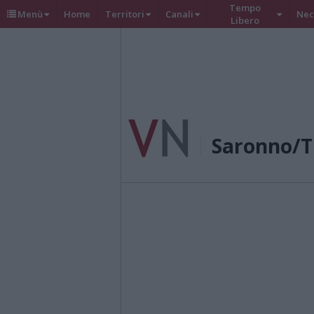
Tempo
Menù
Home
Territori
Canali
Nec
Libero
Saronno/T