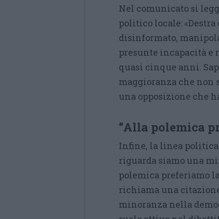
Nel comunicato si legg
politico locale: «Destr
disinformato, manipolan
presunte incapacità e r
quasi cinque anni. Sap
maggioranza che non sa
una opposizione che ha 
“Alla polemica p
Infine, la linea politic
riguarda siamo una min
polemica preferiamo la
richiama una citazione
minoranza nella democ