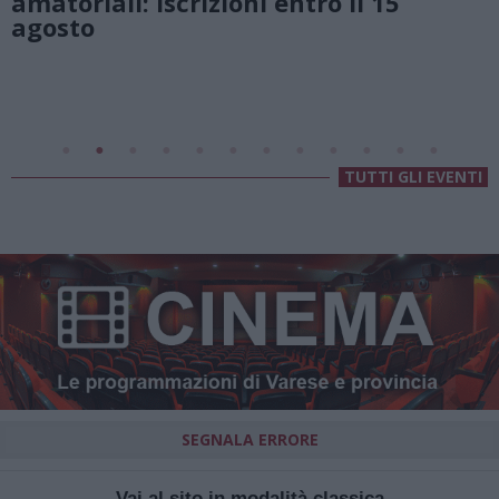
Lago di Lugano
Valsolda
Villa Fogazzaro Roi
TUTTI GLI EVENTI
SEGNALA ERRORE
Vai al sito in modalità classica