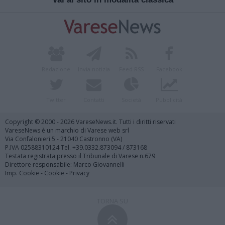
Redazione
Invia notizia
Feed RSS
Facebook
Twitter
Contatti
Società
Pubblicità
Copyright © 2000 - 2026 VareseNews.it. Tutti i diritti riservati
VareseNews è un marchio di Varese web srl
Via Confalonieri 5 - 21040 Castronno (VA)
P.IVA 02588310124 Tel. +39.0332.873094 / 873168
Testata registrata presso il Tribunale di Varese n.679
Direttore responsabile: Marco Giovannelli
Imp. Cookie
-
Cookie
-
Privacy
TORNA SU