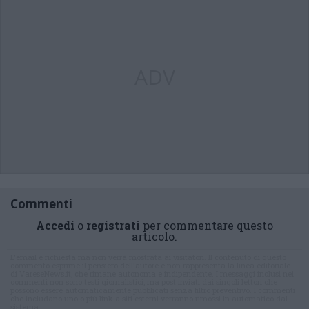
ADV
Commenti
Accedi
o
registrati
per commentare questo
articolo.
L'email è richiesta ma non verrà mostrata ai visitatori. Il contenuto di questo
commento esprime il pensiero dell'autore e non rappresenta la linea editoriale
di VareseNews.it, che rimane autonoma e indipendente. I messaggi inclusi nei
commenti non sono testi giornalistici, ma post inviati dai singoli lettori che
possono essere automaticamente pubblicati senza filtro preventivo. I commenti
che includano uno o più link a siti esterni verranno rimossi in automatico dal
sistema.