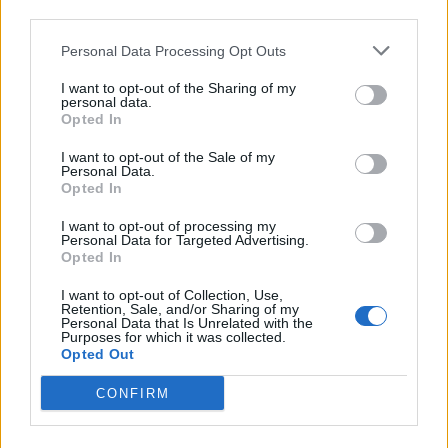
third parties.
Personal Data Processing Opt Outs
I want to opt-out of the Sharing of my
personal data.
Opted In
I want to opt-out of the Sale of my
Personal Data.
Opted In
I want to opt-out of processing my
Personal Data for Targeted Advertising.
Opted In
I want to opt-out of Collection, Use,
MUSICA
Retention, Sale, and/or Sharing of my
Personal Data that Is Unrelated with the
Il violoncellista varesino Tommaso
Purposes for which it was collected.
Opted Out
Losito in tour con Arisa
CONFIRM