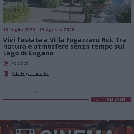
SAGRE, FIERE E FESTE
6
01 Agosto 2026 - 23 Agosto 2026
Fogazzaro Roi. Tra
Summer Green Festival:
senza tempo sul
agosto, musica e diver
le stelle a Cassano M
Cassano Magnago
Chiesa Di Sant’Anna
TUTTI GLI EVENTI