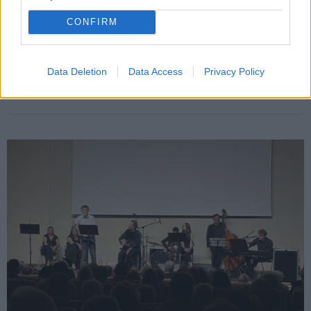
CONFIRM
Crisi ex Ilva, Ferrara: “Senza acciaio
italiano rischia anche la manifattura
Data Deletion
Data Access
Privacy Policy
varesina”