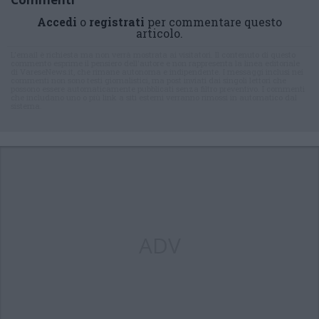
Accedi
o
registrati
per commentare questo
articolo.
L'email è richiesta ma non verrà mostrata ai visitatori. Il contenuto di questo
commento esprime il pensiero dell'autore e non rappresenta la linea editoriale
di VareseNews.it, che rimane autonoma e indipendente. I messaggi inclusi nei
commenti non sono testi giornalistici, ma post inviati dai singoli lettori che
possono essere automaticamente pubblicati senza filtro preventivo. I commenti
che includano uno o più link a siti esterni verranno rimossi in automatico dal
sistema.
ADV