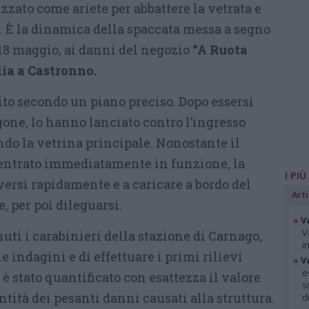
zzato come ariete per abbattere la vetrata e
te. È la dinamica della spaccata messa a segno
ì 18 maggio, ai danni del negozio
“A Ruota
dia a Castronno.
to secondo un piano preciso. Dopo essersi
one, lo hanno lanciato contro l’ingresso
endo la vetrina principale. Nonostante il
 entrato immediatamente in funzione, la
I PIÙ
ersi rapidamente e a caricare a bordo del
Arti
, per poi dileguarsi.
»
V
V
uti i carabinieri della stazione di Carnago,
i
e indagini e di effettuare i primi rilievi
»
V
e
 è stato quantificato con esattezza il valore
s
ntità dei pesanti danni causati alla struttura.
d