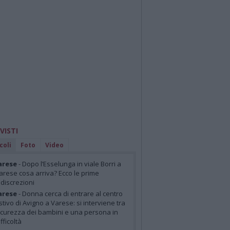
 VISTI
coli
Foto
Video
arese
- Dopo l’Esselunga in viale Borri a
arese cosa arriva? Ecco le prime
ndiscrezioni
arese
- Donna cerca di entrare al centro
stivo di Avigno a Varese: si interviene tra
icurezza dei bambini e una persona in
ifficoltà