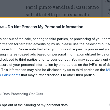
»
V
a
Per il punto vendita di Castronno
c
si tratta della prima spaccata
f
»
T
subita dall’apertura. L’episodio,
d
ws -
Do Not Process My Personal Information
tuttavia, si inserisce in un
s
»
Ed
contesto in cui i negozi di due
m
to opt-out of the sale, sharing to third parties, or processing of your per
ruote sono stati spesso presi di
formation for targeted advertising by us, please use the below opt-out s
r selection. Please note that after your opt-out request is processed y
mira dai malviventi con
GAL
eing interest-based ads based on personal information utilized by us or
tecniche simili. Un precedente
disclosed to third parties prior to your opt-out. You may separately opt-
losure of your personal information by third parties on the IAB’s list of
analogo e di grande impatto era
. This information may also be disclosed by us to third parties on the
IA
e del 2023 a Gazzada Schianno, quando un
Participants
that may further disclose it to other third parties.
o utilizzato per
svaligiare il negozio
a fuga della banda in autostrada.
l Data Processing Opt Outs
roseguono nel tentativo di raccogliere
o opt-out of the Sharing of my personal data.
gini, tra cui i filmati delle videocamere di