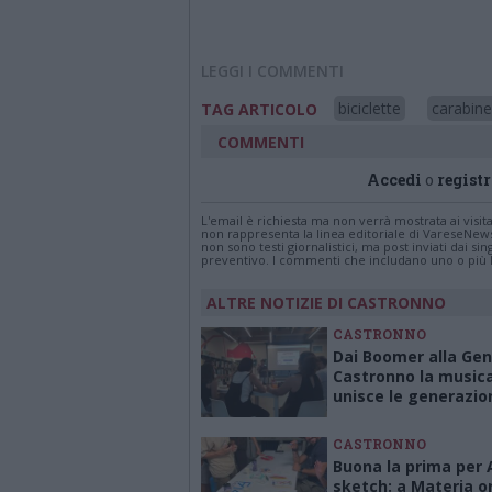
LEGGI I COMMENTI
biciclette
carabine
TAG ARTICOLO
COMMENTI
Accedi
o
registr
L'email è richiesta ma non verrà mostrata ai visi
non rappresenta la linea editoriale di VareseNew
non sono testi giornalistici, ma post inviati dai s
preventivo. I commenti che includano uno o più li
ALTRE NOTIZIE DI CASTRONNO
CASTRONNO
Dai Boomer alla Gen
Castronno la music
unisce le generazio
CASTRONNO
Buona la prima per 
sketch: a Materia or