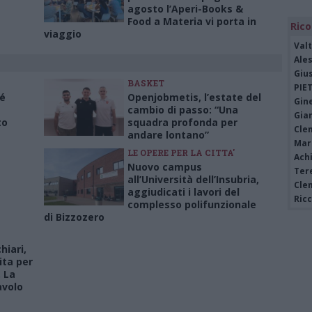
agosto l’Aperi-Books &
Food a Materia vi porta in
Rico
viaggio
Valt
Ale
Giu
BASKET
PIE
né
Openjobmetis, l’estate del
Gine
cambio di passo: “Una
Gia
to
squadra profonda per
Cle
andare lontano”
Mar
LE OPERE PER LA CITTA'
Achi
Nuovo campus
Tere
all’Università dell’Insubria,
Cle
aggiudicati i lavori del
Ric
complesso polifunzionale
di Bizzozero
iari,
ita per
. La
avolo