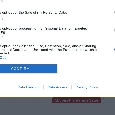
In
io.
o opt-out of the Sale of my Personal Data.
In
to opt-out of processing my Personal Data for Targeted
Tutti gli eventi
ing.
di
agosto
a Materia
In
Via Confalonieri, 5 - Castronno
o opt-out of Collection, Use, Retention, Sale, and/or Sharing
ersonal Data that Is Unrelated with the Purposes for which it
lected.
Out
ews
CONFIRM
t
VareseNews crediamo che una buona informazione
Data Deletion
Data Access
Privacy Policy
 la vita di tutti. Ogni giorno lavoriamo cercando di
ito critico.
Abbonati a VareseNews