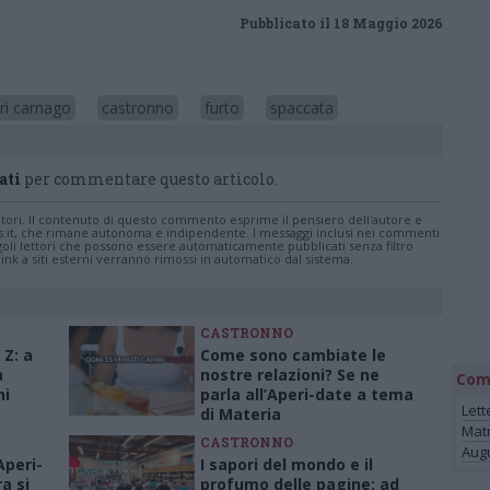
Pubblicato il 18 Maggio 2026
ri carnago
castronno
furto
spaccata
ati
per commentare questo articolo.
tatori. Il contenuto di questo commento esprime il pensiero dell'autore e
s.it, che rimane autonoma e indipendente. I messaggi inclusi nei commenti
ingoli lettori che possono essere automaticamente pubblicati senza filtro
nk a siti esterni verranno rimossi in automatico dal sistema.
CASTRONNO
 Z: a
Come sono cambiate le
a
nostre relazioni? Se ne
Com
ni
parla all’Aperi-date a tema
Lett
di Materia
Mat
CASTRONNO
Augu
Aperi-
I sapori del mondo e il
a si
profumo delle pagine: ad