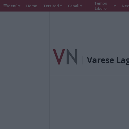
Tempo
Menù
Home
Territori
Canali
Nec
Libero
Varese La