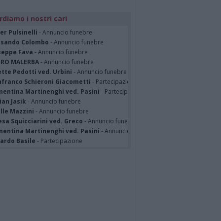
rdiamo i nostri cari
er Pulsinelli
- Annuncio funebre
ssando Colombo
- Annuncio funebre
seppe Fava
- Annuncio funebre
TRO MALERBA
- Annuncio funebre
tte Pedotti ved. Urbini
- Annuncio funebre
nfranco Schieroni Giacometti
- Partecipazione
mentina Martinenghi ved. Pasini
- Partecipazione
ian Jasik
- Annuncio funebre
lle Mazzini
- Annuncio funebre
sa Squicciarini ved. Greco
- Annuncio funebre
mentina Martinenghi ved. Pasini
- Annuncio funebre
cardo Basile
- Partecipazione