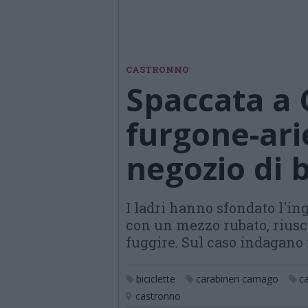
CASTRONNO
Spaccata a 
furgone-arie
negozio di b
I ladri hanno sfondato l'in
con un mezzo rubato, riusc
fuggire. Sul caso indagano 
biciclette
carabineri carnago
c
castronno