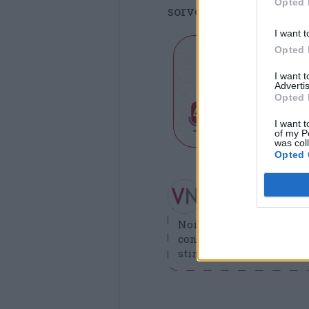
Opted 
sorveglianza del negoz
I want t
Opted 
I want 
Advertis
Opted 
I want t
of my P
was col
Opted 
Redazione VareseN
redazione@varesenews.i
Noi della redazione di 
contribuisca a migliorare
stimolare curiosità e spir