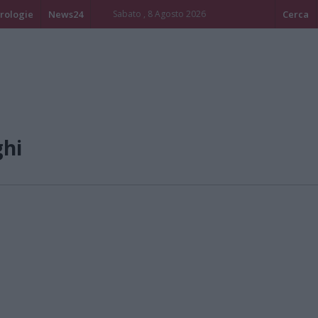
rologie
News24
Sabato , 8 Agosto 2026
Cerca
ghi