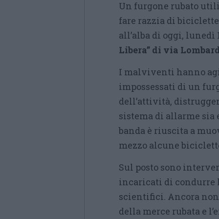
Un furgone rubato utili
fare razzia di biciclet
all’alba di oggi, luned
Libera” di via Lombar
I malviventi hanno agi
impossessati di un furg
dell’attività, distrugg
sistema di allarme sia
banda è riuscita a muov
mezzo alcune biciclette
Sul posto sono interven
incaricati di condurre l
scientifici. Ancora non
della merce rubata e l’e