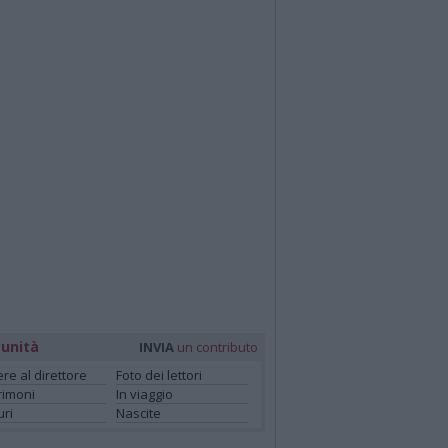
unità
INVIA
un contributo
ere al direttore
Foto dei lettori
rimoni
In viaggio
ri
Nascite