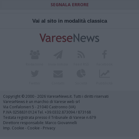
SEGNALA ERRORE
Vai al sito in modalità classica
Redazione
Invia notizia
Feed RSS
Facebook
Twitter
Contatti
Società
Pubblicità
Copyright © 2000 - 2026 VareseNews.it. Tutti i diritti riservati
VareseNews è un marchio di Varese web srl
Via Confalonieri 5 - 21040 Castronno (VA)
P.IVA 02588310124 Tel. +39.0332.873094 / 873168
Testata registrata presso il Tribunale di Varese n.679
Direttore responsabile: Marco Giovannelli
Imp. Cookie
-
Cookie
-
Privacy