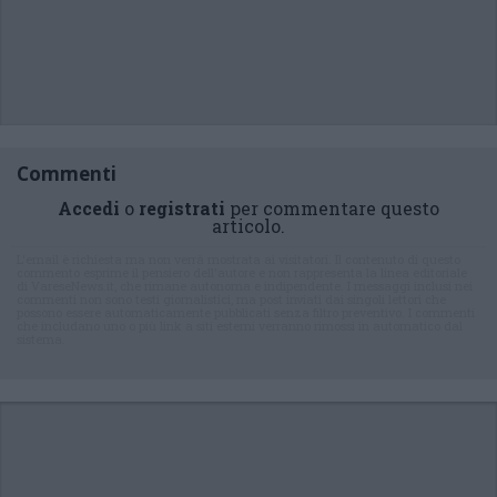
Commenti
Accedi
o
registrati
per commentare questo
articolo.
L'email è richiesta ma non verrà mostrata ai visitatori. Il contenuto di questo
commento esprime il pensiero dell'autore e non rappresenta la linea editoriale
di VareseNews.it, che rimane autonoma e indipendente. I messaggi inclusi nei
commenti non sono testi giornalistici, ma post inviati dai singoli lettori che
possono essere automaticamente pubblicati senza filtro preventivo. I commenti
che includano uno o più link a siti esterni verranno rimossi in automatico dal
sistema.