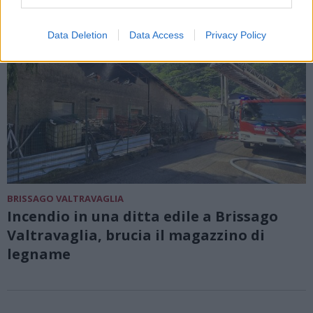
Data Deletion
Data Access
Privacy Policy
BRISSAGO VALTRAVAGLIA
Incendio in una ditta edile a Brissago
Valtravaglia, brucia il magazzino di
legname