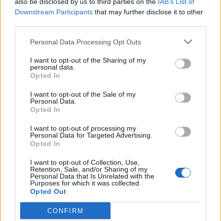
also be disclosed by us to third parties on the
IAB’s List of
Downstream Participants
that may further disclose it to other
third parties.
Personal Data Processing Opt Outs
I want to opt-out of the Sharing of my
personal data.
Opted In
I want to opt-out of the Sale of my
Personal Data.
BRISSAGO VALTRAVAGLIA
Opted In
Settant’anni di invenzioni: la SPM di
I want to opt-out of processing my
Brissago-Valtravaglia, dal palo per le
Personal Data for Targeted Advertising.
gare di sci agli emblemi delle auto più
Opted In
belle
I want to opt-out of Collection, Use,
Retention, Sale, and/or Sharing of my
Personal Data that Is Unrelated with the
Purposes for which it was collected.
Opted Out
CONFIRM