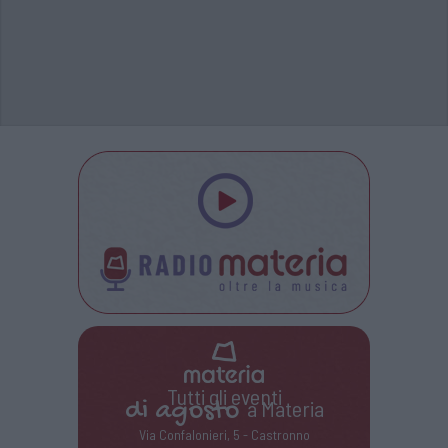
Tutti gli eventi
di
agosto
a Materia
Via Confalonieri, 5 - Castronno