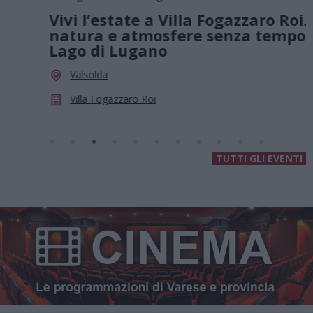
0
Vivi l’estate a Villa Fogazzaro Roi. Tra
natura e atmosfere senza tempo sul
Lago di Lugano
Valsolda
Villa Fogazzaro Roi
TUTTI GLI EVENTI