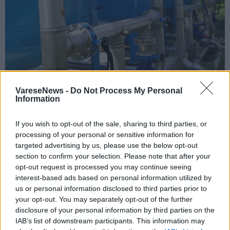
VALCUVIA
VareseNews -
Do Not Process My Personal
L’obiettivo di unificare gli acquedotti in
Information
Valcuvia e farne uno solo per 11 comuni:
If you wish to opt-out of the sale, sharing to third parties, or
Alfa ottiene 9,2 milioni di euro
processing of your personal or sensitive information for
targeted advertising by us, please use the below opt-out
section to confirm your selection. Please note that after your
opt-out request is processed you may continue seeing
interest-based ads based on personal information utilized by
us or personal information disclosed to third parties prior to
your opt-out. You may separately opt-out of the further
disclosure of your personal information by third parties on the
IAB’s list of downstream participants. This information may