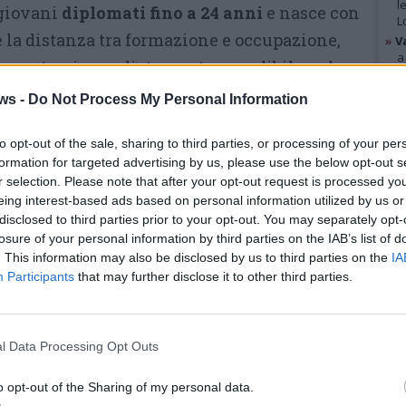
l
 giovani
diplomati fino a 24 anni
e nasce con
L
re la distanza tra formazione e occupazione,
»
V
a
concreto e immediatamente spendibile nel
B
eccatronica gestionale, ambito al centro del
»
V
ws -
Do Not Process My Personal Information
p
petenze tecniche, meccaniche ed elettroniche
p
e
to opt-out of the sale, sharing to third parties, or processing of your per
zative e gestionali,
formando figure in
formation for targeted advertising by us, please use the below opt-out s
e coordinare i processi produttivi
,
r selection. Please note that after your opt-out request is processed y
GAL
 e contribuire al miglioramento continuo in
eing interest-based ads based on personal information utilized by us or
disclosed to third parties prior to your opt-out. You may separately opt-
ito e finanziato da Regione Lombardia
,
losure of your personal information by third parties on the IAB’s list of
 in apprendistato retribuito, affiancando
. This information may also be disclosed by us to third parties on the
IA
Participants
that may further disclose it to other third parties.
torio a esperienze dirette in azienda.
La durata complessiva è di 860
l Data Processing Opt Outs
ore distribuite nell’arco di un
Dalla vasca di Varese all’altare ...
anno, con un’alternanza
o opt-out of the Sharing of my personal data.