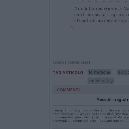
Noi della redazione di 
contribuisca a migliorare
stimolare curiosità e spir
LEGGI I COMMENTI
formazione
il dip
TAG ARTICOLO
smartt valley
COMMENTI
Accedi
o
registr
L'email è richiesta ma non verrà mostrata ai visi
non rappresenta la linea editoriale di VareseNew
non sono testi giornalistici, ma post inviati dai s
preventivo. I commenti che includano uno o più li