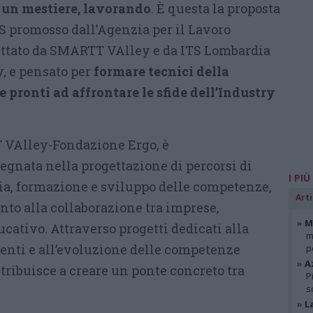
 un mestiere, lavorando
. È questa la proposta
S promosso dall’Agenzia per il Lavoro
ettato da SMARTT VAlley e da ITS Lombardia
 e pensato per
formare tecnici della
 pronti ad affrontare le sfide dell’Industry
 VAlley-Fondazione Ergo, è
gnata nella progettazione di percorsi di
I PIÙ
a, formazione e sviluppo delle competenze,
Arti
nto alla collaborazione tra imprese,
»
Mi
cativo. Attraverso progetti dedicati alla
m
lenti e all’evoluzione delle competenze
p
»
A
ntribuisce a creare un ponte concreto tra
P
s
»
L