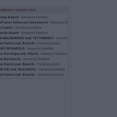
rdiamo i nostri cari
hony Napoli
- Annuncio funebre
nfranco Schieroni Giacometti
- Annuncio funebre
i Codini
- Annuncio funebre
cardo Basile
- Annuncio funebre
A MALINVERNO ved. TETTAMANTI
- Annuncio funebre
a Panisi ved. Bianchi
- Partecipazione
RO SPIGAROLO
- Annuncio funebre
a Pia Volpe ved. Pilutti
- Annuncio funebre
io Barlascini
- Annuncio funebre
a Panisi ved. Bianchi
- Partecipazione
A ORI ved. BUSCAROLI
- Annuncio funebre
a Panisi ved. Bianchi
- Annuncio funebre