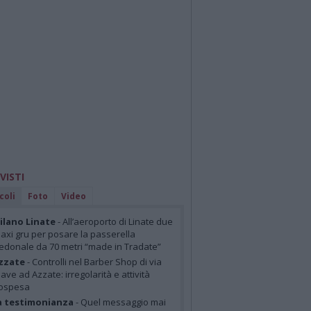
 VISTI
coli
Foto
Video
lano Linate
- All’aeroporto di Linate due
axi gru per posare la passerella
edonale da 70 metri “made in Tradate”
zzate
- Controlli nel Barber Shop di via
iave ad Azzate: irregolarità e attività
ospesa
a testimonianza
- Quel messaggio mai