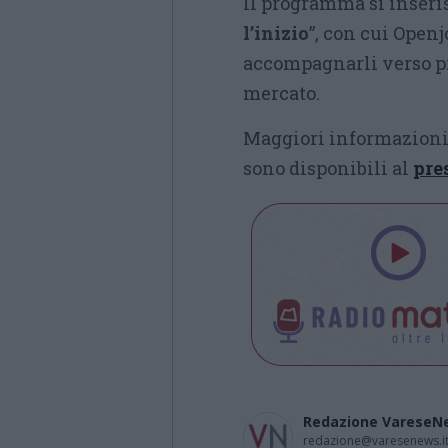
Il programma si inseri
l’inizio
”, con cui Open
accompagnarli verso pr
mercato.
Maggiori informazioni s
sono disponibili al
pre
Redazione VareseN
redazione@varesenews.i