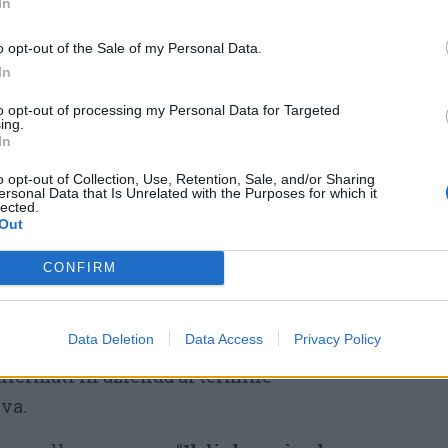
strutturata tra formazione teorica
In
e training on the job. Un modello
o opt-out of the Sale of my Personal Data.
che consente ai partecipanti di
In
acquisire competenze operative
to opt-out of processing my Personal Data for Targeted
nella gestione dei processi
ing.
In
produttivi,
nella manutenzione,
 metodi, fino all’utilizzo di tecnologie
o opt-out of Collection, Use, Retention, Sale, and/or Sharing
ersonal Data that Is Unrelated with the Purposes for which it
lected.
ntelligenza artificiale e principi di lean
Out
CONFIRM
o, che
prenderà il via nell’autunno 2026 a
artecipanti conseguiranno un
Certificato di
Data Deletion
Data Access
Privacy Policy
ica Superiore (EQF 4)
, con la concreta
onfermati in azienda al termine
iva.