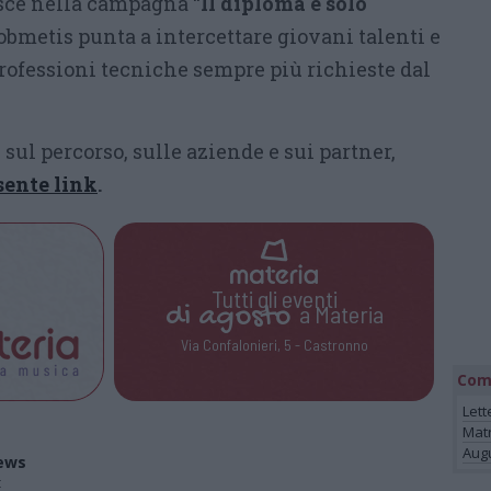
sce nella campagna “
Il diploma è solo
jobmetis punta a intercettare giovani talenti e
ofessioni tecniche sempre più richieste dal
ul percorso, sulle aziende e sui partner,
sente link
.
Tutti gli eventi
di
agosto
a Materia
Via Confalonieri, 5 - Castronno
Com
Lett
Mat
Augu
ews
t