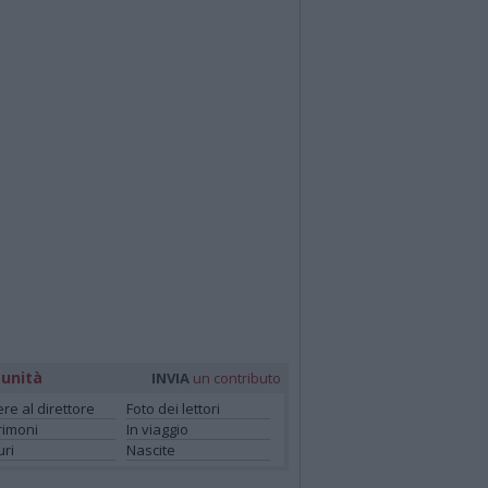
unità
INVIA
un contributo
ere al direttore
Foto dei lettori
rimoni
In viaggio
ri
Nascite