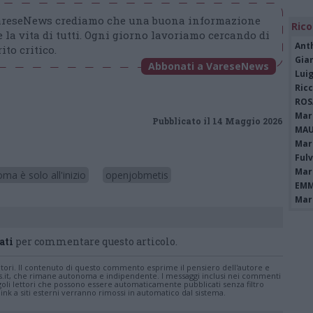
VareseNews crediamo che una buona informazione
Rico
 la vita di tutti. Ogni giorno lavoriamo cercando di
Ant
ito critico.
Gia
Abbonati a VareseNews
Luig
Ric
ROS
Mari
Pubblicato il 14 Maggio 2026
MAU
Mari
Fulv
Mari
loma è solo all'inizio
openjobmetis
EMM
Mari
ati
per commentare questo articolo.
tatori. Il contenuto di questo commento esprime il pensiero dell'autore e
s.it, che rimane autonoma e indipendente. I messaggi inclusi nei commenti
ingoli lettori che possono essere automaticamente pubblicati senza filtro
nk a siti esterni verranno rimossi in automatico dal sistema.