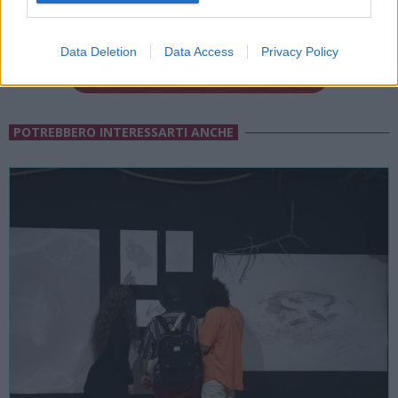
Tutti gli eventi
di
agosto
a Materia
Via Confalonieri, 5 - Castronno
Data Deletion
Data Access
Privacy Policy
POTREBBERO INTERESSARTI ANCHE