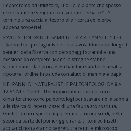
Impareremo ad utilizzare, i fiori e le piante che spesso
erroneamente vengono considerate “erbacce”. Al
termine una caccia al tesoro alla ricerca delle erbe
appena scoperte!
FAVOLA ITINERANTE BAMBINI DA 4 A 7 ANNI h. 14.30 –
Sarete tra i protagonisti in una favola itinerante lungo i
sentieri della Riserva con personaggi strambi e una
missione da compiere! Maghi e streghe stanno
scombinando la natura e voi bambini sarete chiamati a
ripotare l’ordine in palude con aiuto di mamma e papà.
NEI PANNI DI NATURALISTI E PALEONTOLOGI DA 8 A
12 ANNI h. 14.30 – Un doppio laboratorio in cui ci
cimenteremo come paleontologi per scavare nella sabbia
alla ricerca di reperti ossei di una fauna sconosciuta.
Guidati da un esperto impareremo a riconoscerli, nella
seconda parte del pomeriggio rane, tritoni ed insetti
acquatici non avranno segreti, tra retini e microscopi,