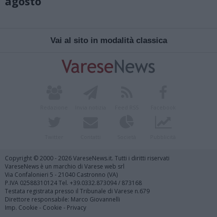
agosto
Vai al sito in modalità classica
Redazione
Invia notizia
Feed RSS
Facebook
Twitter
Contatti
Società
Pubblicità
Copyright © 2000 - 2026 VareseNews.it. Tutti i diritti riservati
VareseNews è un marchio di Varese web srl
Via Confalonieri 5 - 21040 Castronno (VA)
P.IVA 02588310124 Tel. +39.0332.873094 / 873168
Testata registrata presso il Tribunale di Varese n.679
Direttore responsabile: Marco Giovannelli
Imp. Cookie
-
Cookie
-
Privacy