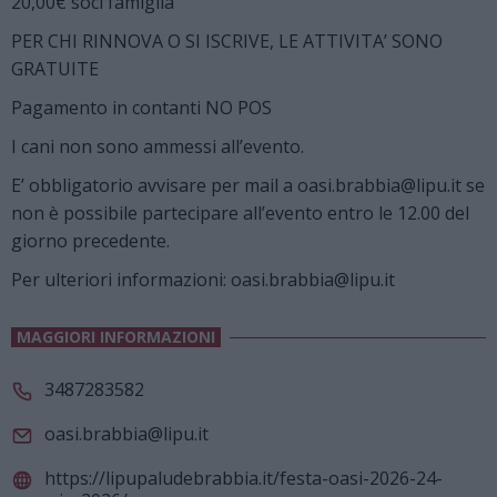
20,00€ soci famiglia
PER CHI RINNOVA O SI ISCRIVE, LE ATTIVITA’ SONO
GRATUITE
Pagamento in contanti NO POS
I cani non sono ammessi all’evento.
E’ obbligatorio avvisare per mail a oasi.brabbia@lipu.it se
non è possibile partecipare all’evento entro le 12.00 del
giorno precedente.
Per ulteriori informazioni: oasi.brabbia@lipu.it
MAGGIORI INFORMAZIONI
3487283582
oasi.brabbia@lipu.it
https://lipupaludebrabbia.it/festa-oasi-2026-24-