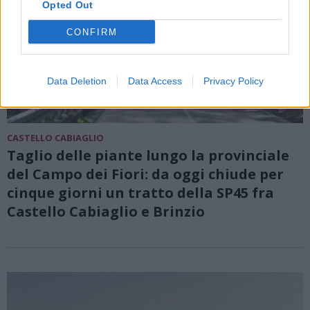
Opted Out
CONFIRM
Data Deletion
Data Access
Privacy Policy
CASTELLO CABIAGLIO
Taglio delle piante lungo la provinciale
del Campo dei Fiori: da oggi chiude per
cinque giorni un tratto della SP45 fra
Castello Cabiaglio e Brinzio