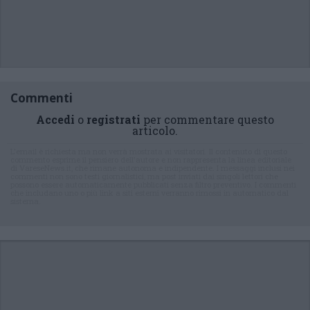
Commenti
Accedi
o
registrati
per commentare questo
articolo.
L'email è richiesta ma non verrà mostrata ai visitatori. Il contenuto di questo
commento esprime il pensiero dell'autore e non rappresenta la linea editoriale
di VareseNews.it, che rimane autonoma e indipendente. I messaggi inclusi nei
commenti non sono testi giornalistici, ma post inviati dai singoli lettori che
possono essere automaticamente pubblicati senza filtro preventivo. I commenti
che includano uno o più link a siti esterni verranno rimossi in automatico dal
sistema.