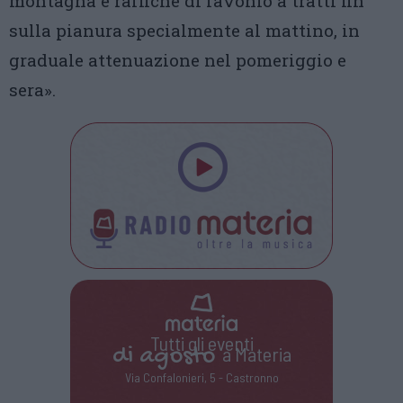
montagna e raffiche di favonio a tratti fin
sulla pianura specialmente al mattino, in
graduale attenuazione nel pomeriggio e
sera».
Tutti gli eventi
di
agosto
a Materia
Via Confalonieri, 5 - Castronno