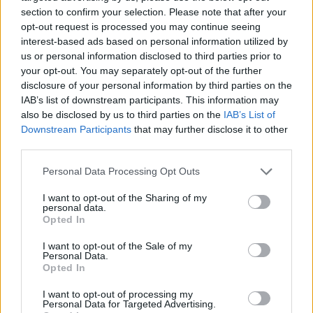
section to confirm your selection. Please note that after your
opt-out request is processed you may continue seeing
interest-based ads based on personal information utilized by
Commenti
us or personal information disclosed to third parties prior to
your opt-out. You may separately opt-out of the further
Accedi
o
registrati
per commentare questo
disclosure of your personal information by third parties on the
articolo.
IAB’s list of downstream participants. This information may
L'email è richiesta ma non verrà mostrata ai visitatori. Il contenuto di questo
also be disclosed by us to third parties on the
IAB’s List of
commento esprime il pensiero dell'autore e non rappresenta la linea editoriale
di VareseNews.it, che rimane autonoma e indipendente. I messaggi inclusi nei
Downstream Participants
that may further disclose it to other
commenti non sono testi giornalistici, ma post inviati dai singoli lettori che
third parties.
possono essere automaticamente pubblicati senza filtro preventivo. I commenti
che includano uno o più link a siti esterni verranno rimossi in automatico dal
sistema.
Personal Data Processing Opt Outs
I want to opt-out of the Sharing of my
personal data.
Opted In
I want to opt-out of the Sale of my
Personal Data.
Opted In
ADV
I want to opt-out of processing my
Personal Data for Targeted Advertising.