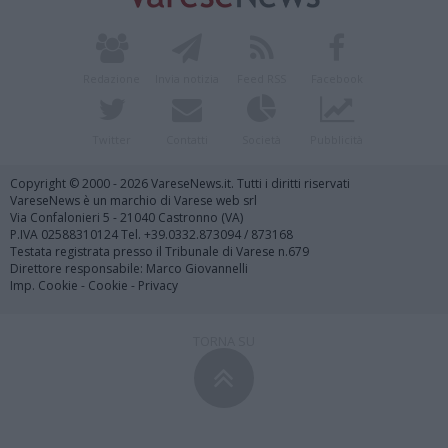
Redazione
Invia notizia
Feed RSS
Facebook
Twitter
Contatti
Società
Pubblicità
Copyright © 2000 - 2026 VareseNews.it. Tutti i diritti riservati
VareseNews è un marchio di Varese web srl
Via Confalonieri 5 - 21040 Castronno (VA)
P.IVA 02588310124 Tel. +39.0332.873094 / 873168
Testata registrata presso il Tribunale di Varese n.679
Direttore responsabile: Marco Giovannelli
Imp. Cookie
-
Cookie
-
Privacy
TORNA SU