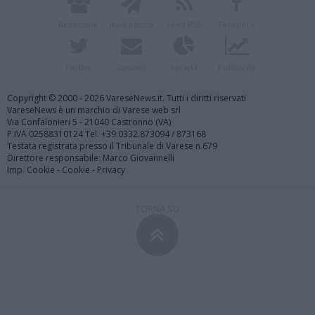
Redazione
Invia notizia
Feed RSS
Facebook
Twitter
Contatti
Società
Pubblicità
Copyright © 2000 - 2026 VareseNews.it. Tutti i diritti riservati
VareseNews è un marchio di Varese web srl
Via Confalonieri 5 - 21040 Castronno (VA)
P.IVA 02588310124 Tel. +39.0332.873094 / 873168
Testata registrata presso il Tribunale di Varese n.679
Direttore responsabile: Marco Giovannelli
Imp. Cookie
-
Cookie
-
Privacy
TORNA SU