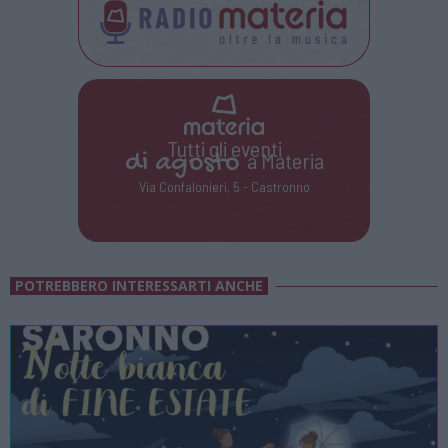
Tutti gli eventi
di
agosto
a Materia
Via Confalonieri, 5 - Castronno
POTREBBERO INTERESSARTI ANCHE