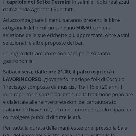
il
capriolo dei Sette Termini
in salmì e i dolci realizzati
dall’Azienda Agricola I Runchitt.
Ad accompagnare il menù saranno presenti le birre
artigianali del birrificio varesino
50&50
, con una
selezione delle sue etichette più apprezzate, oltre a vini
selezionati e altre proposte del bar.
La Sagra del Cacciatore non sarà però soltanto
gastronomia.
Sabato sera, dalle ore 21.00, il palco ospiterà i
LAVORINCORSO
, giovane formazione folk di Cocquio
Trevisago composta da musicisti tra i 16 e i 20 anni. Il
loro repertorio spazia dai brani della tradizione popolare
e dialettale alle reinterpretazioni del cantautorato
italiano in chiave folk, offrendo uno spettacolo capace di
coinvolgere pubblici di tutte le età.
Per tutta la durata della manifestazione, presso la Sala
GAL del Parco delle Feste, sarà inoltre visitabile la