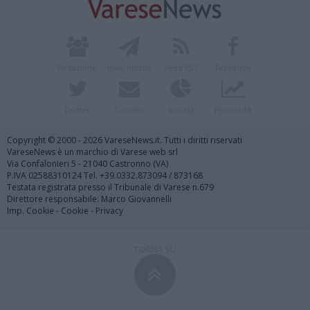
Redazione
Invia notizia
Feed RSS
Facebook
Twitter
Contatti
Società
Pubblicità
Copyright © 2000 - 2026 VareseNews.it. Tutti i diritti riservati
VareseNews è un marchio di Varese web srl
Via Confalonieri 5 - 21040 Castronno (VA)
P.IVA 02588310124 Tel. +39.0332.873094 / 873168
Testata registrata presso il Tribunale di Varese n.679
Direttore responsabile: Marco Giovannelli
Imp. Cookie
-
Cookie
-
Privacy
TORNA SU