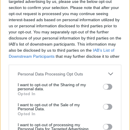
targeted advertising by us, please use the below opt-out
section to confirm your selection. Please note that after your
opt-out request is processed you may continue seeing
interest-based ads based on personal information utilized by
us or personal information disclosed to third parties prior to
your opt-out. You may separately opt-out of the further
disclosure of your personal information by third parties on the
IAB’s list of downstream participants. This information may
also be disclosed by us to third parties on the
IAB’s List of
Downstream Participants
that may further disclose it to other
third parties.
Personal Data Processing Opt Outs
SAGRE, FIERE E FESTE
I want to opt-out of the Sharing of my
10 Settembre 2026 - 13 Settembre 2026
personal data.
Opted In
OSS Week Mezzana in Festa:
programma, date e appuntamenti dal
I want to opt-out of the Sale of my
Personal Data.
10 al 13 settembre
Opted In
Somma Lombardo
I want to opt-out of processing my
Personal Data for Targeted Advertising.