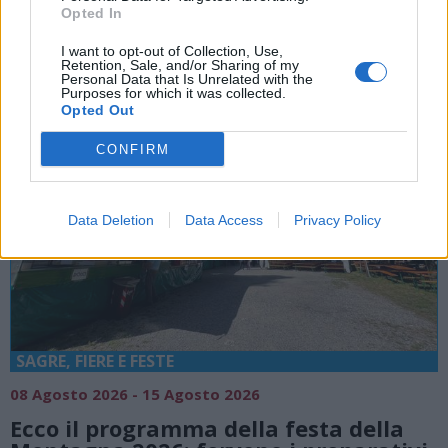
Antico Portico Mezzana
Opted In
I want to opt-out of Collection, Use,
Retention, Sale, and/or Sharing of my
Personal Data that Is Unrelated with the
Purposes for which it was collected.
Opted Out
CONFIRM
Data Deletion
Data Access
Privacy Policy
SAGRE, FIERE E FESTE
08 Agosto 2026 - 15 Agosto 2026
Ecco il programma della festa della