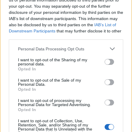
us or personal information disclosed to third parties prior to
your opt-out. You may separately opt-out of the further
disclosure of your personal information by third parties on the
IAB’s list of downstream participants. This information may
also be disclosed by us to third parties on the
IAB’s List of
Downstream Participants
that may further disclose it to other
Tutti gli eventi
third parties.
di
agosto
a Materia
Personal Data Processing Opt Outs
Via Confalonieri, 5 - Castronno
I want to opt-out of the Sharing of my
personal data.
Opted In
POTREBBERO INTERESSARTI ANCHE
I want to opt-out of the Sale of my
Personal Data.
Opted In
I want to opt-out of processing my
Personal Data for Targeted Advertising.
Opted In
I want to opt-out of Collection, Use,
Retention, Sale, and/or Sharing of my
Personal Data that Is Unrelated with the