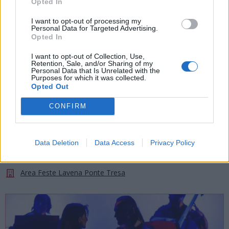
Opted In
I want to opt-out of processing my
Personal Data for Targeted Advertising.
Opted In
I want to opt-out of Collection, Use,
Retention, Sale, and/or Sharing of my
Personal Data that Is Unrelated with the
Purposes for which it was collected.
Opted Out
SPETTACOLI
CONFIRM
15 Agosto 2026
Con Terra e Laghi a Lavena Ponte
Tresa la Festa dei Colori
Data Deletion
Data Access
Privacy Policy
Lavena Ponte Tresa
Area Feste Lavena Ponte Tresa