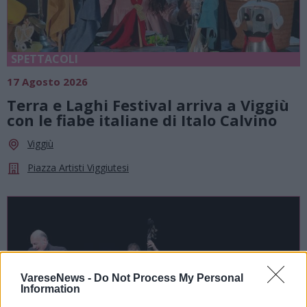
SPETTACOLI
17 Agosto 2026
Terra e Laghi Festival arriva a Viggiù
con le fiabe italiane di Italo Calvino
Viggiù
Piazza Artisti Viggiutesi
VareseNews -
Do Not Process My Personal
Information