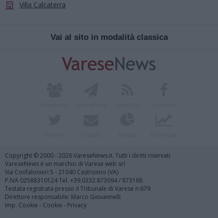
Villa Calcaterra
Vai al sito in modalità classica
Redazione
Invia notizia
Feed RSS
Facebook
Twitter
Contatti
Società
Pubblicità
Copyright © 2000 - 2026 VareseNews.it. Tutti i diritti riservati
VareseNews è un marchio di Varese web srl
Via Confalonieri 5 - 21040 Castronno (VA)
P.IVA 02588310124 Tel. +39.0332.873094 / 873168
Testata registrata presso il Tribunale di Varese n.679
Direttore responsabile: Marco Giovannelli
Imp. Cookie
-
Cookie
-
Privacy