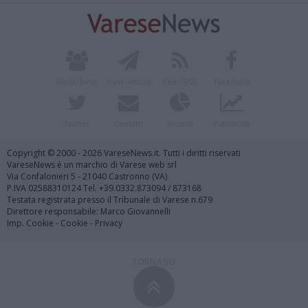
Redazione
Invia notizia
Feed RSS
Facebook
Twitter
Contatti
Società
Pubblicità
Copyright © 2000 - 2026 VareseNews.it. Tutti i diritti riservati
VareseNews è un marchio di Varese web srl
Via Confalonieri 5 - 21040 Castronno (VA)
P.IVA 02588310124 Tel. +39.0332.873094 / 873168
Testata registrata presso il Tribunale di Varese n.679
Direttore responsabile: Marco Giovannelli
Imp. Cookie
-
Cookie
-
Privacy
TORNA SU