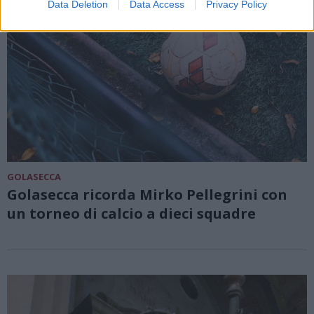
Data Deletion
Data Access
Privacy Policy
GOLASECCA
Golasecca ricorda Mirko Pellegrini con
un torneo di calcio a dieci squadre