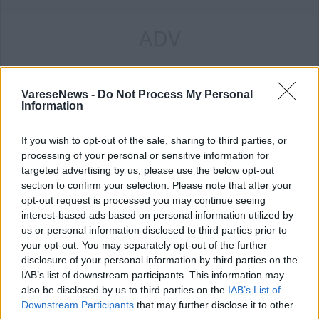
ADV
VareseNews -
Do Not Process My Personal
Information
If you wish to opt-out of the sale, sharing to third parties, or
processing of your personal or sensitive information for
Commenti
targeted advertising by us, please use the below opt-out
section to confirm your selection. Please note that after your
Accedi
o
registrati
per commentare questo
opt-out request is processed you may continue seeing
articolo.
interest-based ads based on personal information utilized by
L'email è richiesta ma non verrà mostrata ai visitatori. Il contenuto di questo
us or personal information disclosed to third parties prior to
commento esprime il pensiero dell'autore e non rappresenta la linea editoriale
di VareseNews.it, che rimane autonoma e indipendente. I messaggi inclusi nei
your opt-out. You may separately opt-out of the further
commenti non sono testi giornalistici, ma post inviati dai singoli lettori che
possono essere automaticamente pubblicati senza filtro preventivo. I commenti
disclosure of your personal information by third parties on the
che includano uno o più link a siti esterni verranno rimossi in automatico dal
IAB’s list of downstream participants. This information may
sistema.
also be disclosed by us to third parties on the
IAB’s List of
Downstream Participants
that may further disclose it to other