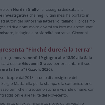
ese con
Nord in Giallo
, la rassegna dedicata alla
 e investigativa
che negli ultimi mesi ha portato in
zzati autori del panorama letterario italiano. Il prossimo
gonisti due nomi molto diversi tra loro ma accomunati
e mistero, indagine e profondità narrativa: Giovanni
presenta “Finché durerà la terra”
in programma
venerdì 19 giugno alle 18.30 alla Sala
e sarà ospite
Giovanni Grasso
per presentare il suo
rerà la terra” (Rizzoli, 2026).
so ricopre dal 2015 il ruolo di consigliere del
 Sergio Mattarella per la stampa e la comunicazione.
pesso temi che intrecciano storia e vicende umane, con
traddizioni e alle ferite del Novecento.
gonista, un ex seminarista, riceve da un vecchio