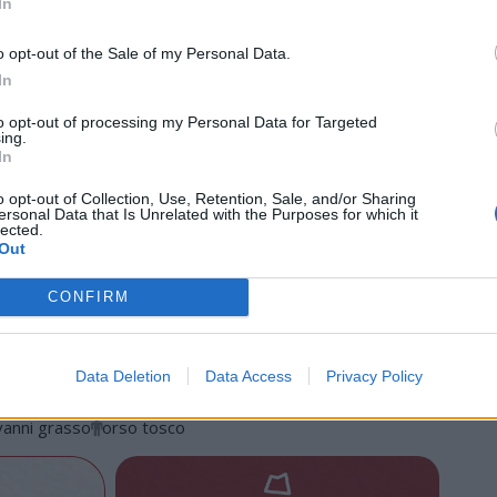
In
calendario completo della rassegna sono disponibili sul
o opt-out of the Sale of my Personal Data.
In
to opt-out of processing my Personal Data for Targeted
12 Giugno 2026
ing.
In
ews
o opt-out of Collection, Use, Retention, Sale, and/or Sharing
.it
ersonal Data that Is Unrelated with the Purposes for which it
lected.
VareseNews crediamo che una buona informazione
Out
 la vita di tutti. Ogni giorno lavoriamo cercando di
ito critico.
CONFIRM
Abbonati a VareseNews
Data Deletion
Data Access
Privacy Policy
vanni grasso
orso tosco