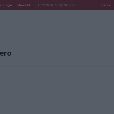
rologie
News24
Domenica , 9 Agosto 2026
Cerca
ero