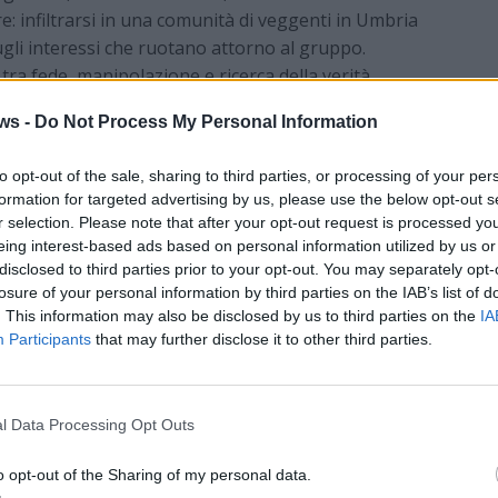
e: infiltrarsi in una comunità di veggenti in Umbria
 sugli interessi che ruotano attorno al gruppo.
tra fede, manipolazione e ricerca della verità.
ritorno del commissario “Pinguino”
ws -
Do Not Process My Personal Information
bato 20 giugno alle 18.30 al Mondadori Bookstore
to opt-out of the sale, sharing to third parties, or processing of your per
Tosco
(nella foto)
, scrittore, poeta e sceneggiatore tra
formation for targeted advertising by us, please use the below opt-out s
giallo contemporaneo.
r selection. Please note that after your opt-out request is processed y
eing interest-based ads based on personal information utilized by us or
linconia del tartufo”
(Rizzoli, 2026), terzo capitolo
disclosed to third parties prior to your opt-out. You may separately opt-
missario Gualtiero Bova, soprannominato “il Pinguino”.
losure of your personal information by third parties on the IAB’s list of
. This information may also be disclosed by us to third parties on the
IA
zione del pubblico e della critica nel 2024 con “L’ultimo
Participants
that may further disclose it to other third parties.
manzo che gli è valso il Premio Scerbanenco. Nel
o si trova a indagare sull’omicidio del pittore Titti
vesse già programmato il proprio suicidio assistito.
l Data Processing Opt Outs
tra le colline delle Langhe e che promette di
riflessione.
o opt-out of the Sharing of my personal data.