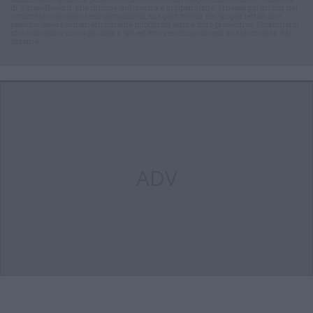
di VareseNews.it, che rimane autonoma e indipendente. I messaggi inclusi nei
commenti non sono testi giornalistici, ma post inviati dai singoli lettori che
possono essere automaticamente pubblicati senza filtro preventivo. I commenti
che includano uno o più link a siti esterni verranno rimossi in automatico dal
sistema.
ADV