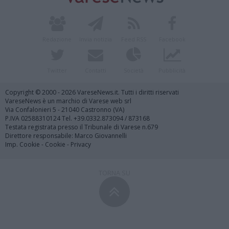
Redazione
Invia notizia
Feed RSS
Facebook
Twitter
Contatti
Società
Pubblicità
Copyright © 2000 - 2026 VareseNews.it. Tutti i diritti riservati
VareseNews è un marchio di Varese web srl
Via Confalonieri 5 - 21040 Castronno (VA)
P.IVA 02588310124 Tel. +39.0332.873094 / 873168
Testata registrata presso il Tribunale di Varese n.679
Direttore responsabile: Marco Giovannelli
Imp. Cookie
-
Cookie
-
Privacy
TORNA SU