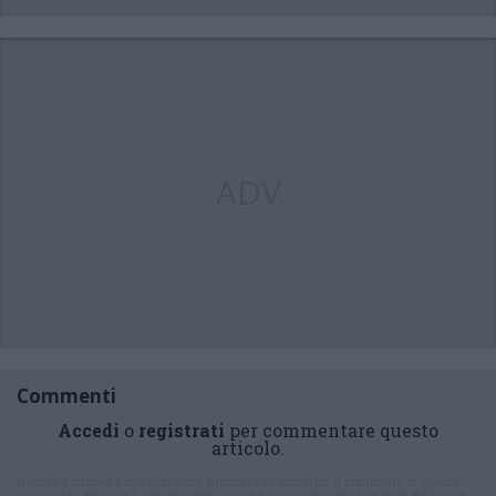
ADV
Commenti
Accedi
o
registrati
per commentare questo
articolo.
L'email è richiesta ma non verrà mostrata ai visitatori. Il contenuto di questo
commento esprime il pensiero dell'autore e non rappresenta la linea editoriale