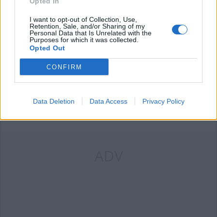
Opted In
PIÙ INFORMAZIONI SU
I want to opt-out of Collection, Use,
Retention, Sale, and/or Sharing of my
asst sette laghi
sanità di frontiera
filippo bianchetti
Personal Data that Is Unrelated with the
Purposes for which it was collected.
Opted Out
LEGGI GLI ALTRI ARTICOLI DI
CONFIRM
LOMBARDIA
Data Deletion
Data Access
Privacy Policy
ADV