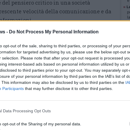
e
del pensiero critico in una società
»
L
crescente velocità della comunicazione e da
p
l
informazioni.
»
A
g
ws -
Do Not Process My Personal Information
a saranno
Daniele Marantelli
, già deputato
b
»
V
o e membro del comitato direttivo di
i
to opt-out of the sale, sharing to third parties, or processing of your per
 e professore
Lelio Demichelis
e la segretaria
p
formation for targeted advertising by us, please use the below opt-out s
r selection. Please note that after your opt-out request is processed y
o Democratico di Varese
Alice Bernardoni
.
eing interest-based ads based on personal information utilized by us or
GAL
e uno spazio di riflessione sugli strumenti
disclosed to third parties prior to your opt-out. You may separately opt-
er comprendere i cambiamenti che
losure of your personal information by third parties on the IAB’s list of
. This information may also be disclosed by us to third parties on the
IA
à contemporanea, dalle trasformazioni
Participants
that may further disclose it to other third parties.
le sfide della politica e della partecipazione
l Data Processing Opt Outs
Mercoledì 10 giugno,
sempre alle
21, il dibattito si sposterà invece
o opt-out of the Sharing of my personal data.