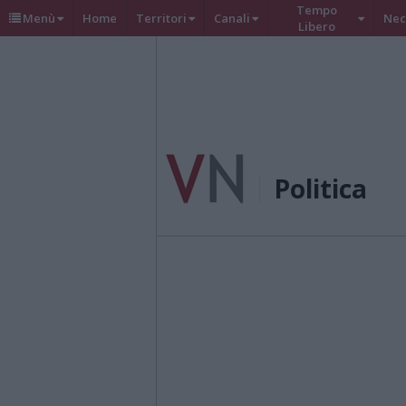
Tempo
Menù
Home
Territori
Canali
Nec
Libero
Politica