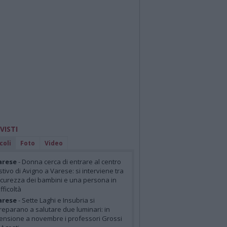
 VISTI
coli
Foto
Video
arese
- Donna cerca di entrare al centro
stivo di Avigno a Varese: si interviene tra
icurezza dei bambini e una persona in
ifficoltà
arese
- Sette Laghi e Insubria si
reparano a salutare due luminari: in
ensione a novembre i professori Grossi