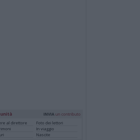
unità
INVIA
un contributo
ere al direttore
Foto dei lettori
rimoni
In viaggio
ri
Nascite