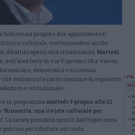
lla Schiranna propone due appuntamenti
politico e culturale, confermandosi anche
i dibattito aperto alla cittadinanza.
Martedì
o
, nell’area feste di via Vigevano 26 a Varese,
informazione, democrazia e sicurezza
I PIÙ
i che vedranno la partecipazione di esponenti
Arti
cademico e istituzionale.
»
V
o è in programma
martedì 9 giugno alle 21
e
s
 “
Rinascita: una rivista culturale per
d
o
”. La serata prenderà spunto dall’esperienza
»
V
p
 politica per riflettere sul ruolo
p