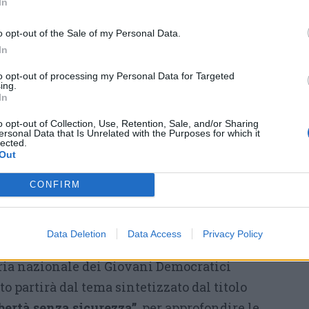
In
su uno dei temi più discussi del
momento:
il rapporto tra libertà
o opt-out of the Sale of my Personal Data.
e sicurezza
. Al centro della serata
In
ci sarà la presentazione del
to opt-out of processing my Personal Data for Targeted
ing.
volume “Contro la paura.
In
Manifesto per una sicurezza
o opt-out of Collection, Use, Retention, Sale, and/or Sharing
democratica”, pubblicato da
ersonal Data that Is Unrelated with the Purposes for which it
lected.
da Carlo Bonini e Franco Gabrielli
(nella foto)
,
Out
CONFIRM
apo della Polizia e coautore del libro, sarà
on lui interverranno il senatore del Partito
Data Deletion
Data Access
Privacy Policy
o Alfieri
, il consigliere regionale
Samuele
ria nazionale dei Giovani Democratici
nto partirà dal tema sintetizzato dal titolo
ibertà senza sicurezza”
, per approfondire le