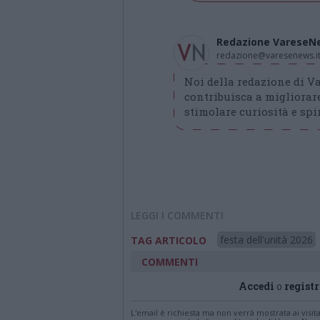
Redazione VareseN
redazione@varesenews.i
Noi della redazione di 
contribuisca a migliorare
stimolare curiosità e spir
LEGGI I COMMENTI
festa dell'unità 2026
TAG ARTICOLO
COMMENTI
Accedi
o
registr
L'email è richiesta ma non verrà mostrata ai visi