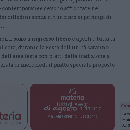
ie contemporanee devono affrontare nel
dei cittadini senza rinunciare ai principi di
ti.
menti
sono a ingresso libero
e aperti a tutta la
 sera, durante la Festa dell’Unità saranno
 dell’area feste con piatti della tradizione a
serata di mercoledì il piatto speciale proposto
Tutti gli eventi
Com
di
agosto
a Materia
Lett
Via Confalonieri, 5 - Castronno
Mat
Augu