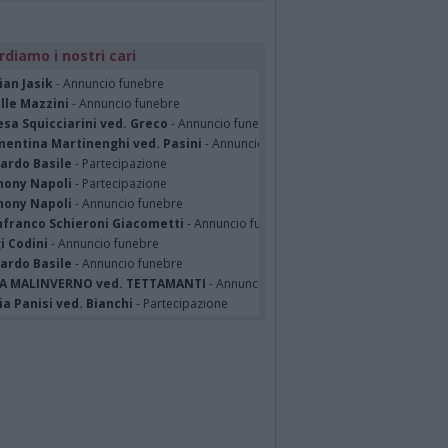
rdiamo i nostri cari
ian Jasik
- Annuncio funebre
lle Mazzini
- Annuncio funebre
sa Squicciarini ved. Greco
- Annuncio funebre
mentina Martinenghi ved. Pasini
- Annuncio funebre
cardo Basile
- Partecipazione
hony Napoli
- Partecipazione
hony Napoli
- Annuncio funebre
nfranco Schieroni Giacometti
- Annuncio funebre
i Codini
- Annuncio funebre
cardo Basile
- Annuncio funebre
A MALINVERNO ved. TETTAMANTI
- Annuncio funebre
a Panisi ved. Bianchi
- Partecipazione