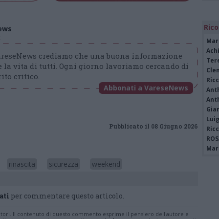
Rico
ews
t
Mar
Achi
VareseNews crediamo che una buona informazione
Tere
 la vita di tutti. Ogni giorno lavoriamo cercando di
Cle
ito critico.
Ric
Abbonati a VareseNews
Ant
Ant
Gia
Luig
Pubblicato il 08 Giugno 2026
Ric
ROS
Mari
rinascita
sicurezza
weekend
ati
per commentare questo articolo.
tatori. Il contenuto di questo commento esprime il pensiero dell'autore e