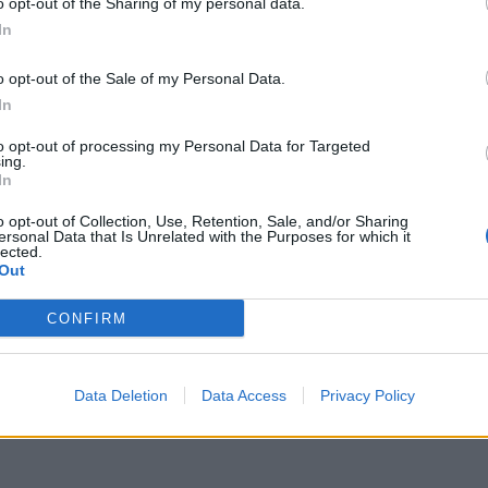
o opt-out of the Sharing of my personal data.
In
o opt-out of the Sale of my Personal Data.
In
to opt-out of processing my Personal Data for Targeted
ing.
In
o opt-out of Collection, Use, Retention, Sale, and/or Sharing
ersonal Data that Is Unrelated with the Purposes for which it
lected.
Out
ettaglio.php?
CONFIRM
Data Deletion
Data Access
Privacy Policy
5 Giugno 2026