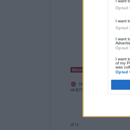
I want t
Opted 
I want t
Opted 
I want 
Advertis
Opted 
I want t
of my P
was col
MAGGIORI INFORMAZIONI
Opted 
https://www.areaparchi.it/d
id=87120
di
l.r.