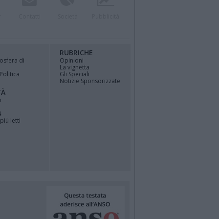
r
Contatti
Società
Pubblicità
RUBRICHE
osfera di
Opinioni
La vignetta
Politica
Gli Speciali
Notizie Sponsorizzate
TÀ
o
4
più letti