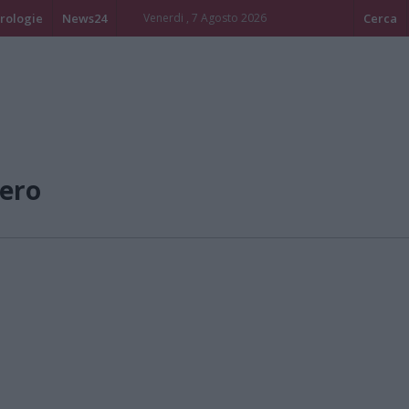
rologie
News24
Venerdi , 7 Agosto 2026
Cerca
ero