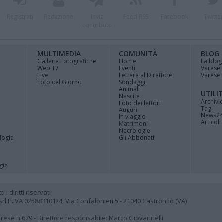
Registrati
Redazione
Invia
Feed RSS
Facebook
Twitte
contributo
MULTIMEDIA
COMUNITÀ
BLOG
Gallerie Fotografiche
Home
La blog
Web TV
Eventi
Varese
Live
Lettere al Direttore
Varese 
Foto del Giorno
Sondaggi
Animali
UTILI
Nascite
Archivi
Foto dei lettori
Tag
Auguri
News2
In viaggio
Articoli 
Matrimoni
Necrologie
logia
Gli Abbonati
gie
i diritti riservati
 P.IVA 02588310124, Via Confalonieri 5 - 21040 Castronno (VA)
Varese n.679 - Direttore responsabile: Marco Giovannelli