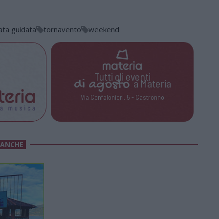
ta guidata
tornavento
weekend
Tutti gli eventi
di
agosto
a Materia
Via Confalonieri, 5 - Castronno
 ANCHE