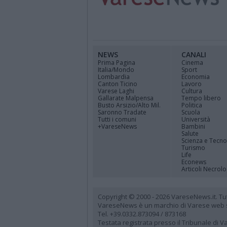
NEWS
CANALI
Prima Pagina
Cinema
Italia/Mondo
Sport
Lombardia
Economia
Canton Ticino
Lavoro
Varese Laghi
Cultura
Gallarate Malpensa
Tempo libero
Busto Arsizio/Alto Mil.
Politica
Saronno Tradate
Scuola
Tutti i comuni
Università
+VareseNews
Bambini
Salute
Scienza e Tecno
Turismo
Life
Econews
Articoli Necrolo
Copyright © 2000 - 2026 VareseNews.it. Tutti 
VareseNews è un marchio di Varese web srl
Tel. +39.0332.873094 / 873168
Testata registrata presso il Tribunale di 