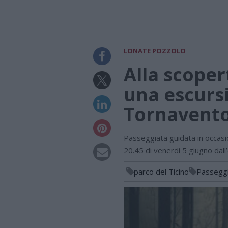
LONATE POZZOLO
Alla scoper
una escurs
Tornavent
Passeggiata guidata in occasi
20.45 di venerdì 5 giugno dal
parco del Ticino
Passeggi