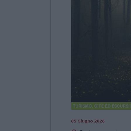
TURISMO, GITE ED ESCURSI
05 Giugno 2026