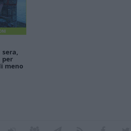
ONI
a sera,
 per
li meno