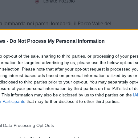
Lonate Pozzolo
a lombarda nei parchi lombardi, il Parco Valle del
Caprimulbus, una visita guidata notturna alla
lli più caratteristici della brughiera
.
ws -
Do Not Process My Personal Information
rdì 5 giugno alle ore 20.45 alla sede del Parco
to opt-out of the sale, sharing to third parties, or processing of your per
ento,
a Lonate Pozzolo (ingresso auto da via del
formation for targeted advertising by us, please use the below opt-out s
r selection. Please note that after your opt-out request is processed y
ranno le guide di Terre selvagge Wild Guides.
eing interest-based ads based on personal information utilized by us or
disclosed to third parties prior to your opt-out. You may separately opt-
 di 10 euro a persona.
losure of your personal information by third parties on the IAB’s list of
 scrivendo a terreselvaggewildguides@gmail.com.
. This information may also be disclosed by us to third parties on the
IA
Participants
that may further disclose it to other third parties.
l Data Processing Opt Outs