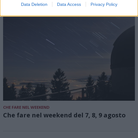
Data Deletion
Data Access
Privacy Policy
CHE FARE NEL WEEKEND
Che fare nel weekend del 7, 8, 9 agosto