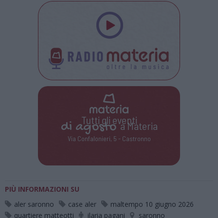
Tutti gli eventi
di
agosto
a Materia
Via Confalonieri, 5 - Castronno
PIÙ INFORMAZIONI SU
aler saronno
case aler
maltempo 10 giugno 2026
quartiere matteotti
ilaria pagani
saronno