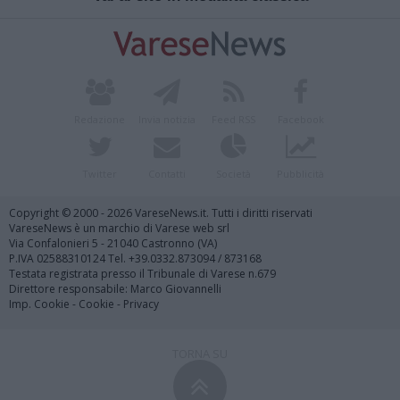
Redazione
Invia notizia
Feed RSS
Facebook
Twitter
Contatti
Società
Pubblicità
Copyright © 2000 - 2026 VareseNews.it. Tutti i diritti riservati
VareseNews è un marchio di Varese web srl
Via Confalonieri 5 - 21040 Castronno (VA)
P.IVA 02588310124 Tel. +39.0332.873094 / 873168
Testata registrata presso il Tribunale di Varese n.679
Direttore responsabile: Marco Giovannelli
Imp. Cookie
-
Cookie
-
Privacy
TORNA SU