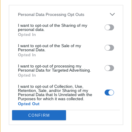
third parties.
Personal Data Processing Opt Outs
I want to opt-out of the Sharing of my
personal data.
Opted In
I want to opt-out of the Sale of my
Personal Data.
Opted In
I want to opt-out of processing my
Personal Data for Targeted Advertising.
Opted In
I want to opt-out of Collection, Use,
SARONNO
Retention, Sale, and/or Sharing of my
Personal Data that Is Unrelated with the
Saronno Civica sulle risorse
Purposes for which it was collected.
Opted Out
straordinarie per la scuola Rodari: “Serve
chiarezza su tempi, costi e piano B”
CONFIRM