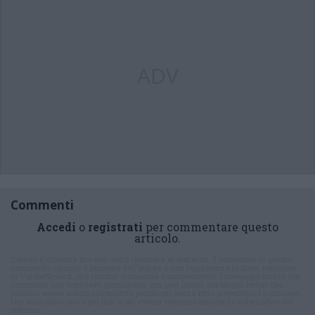
ADV
Commenti
Accedi
o
registrati
per commentare questo
articolo.
L'email è richiesta ma non verrà mostrata ai visitatori. Il contenuto di questo
commento esprime il pensiero dell'autore e non rappresenta la linea editoriale
di VareseNews.it, che rimane autonoma e indipendente. I messaggi inclusi nei
commenti non sono testi giornalistici, ma post inviati dai singoli lettori che
possono essere automaticamente pubblicati senza filtro preventivo. I commenti
che includano uno o più link a siti esterni verranno rimossi in automatico dal
sistema.