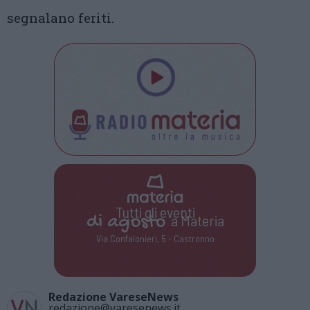
segnalano feriti.
Tutti gli eventi
di
agosto
a Materia
Via Confalonieri, 5 - Castronno
Redazione VareseNews
redazione@varesenews.it