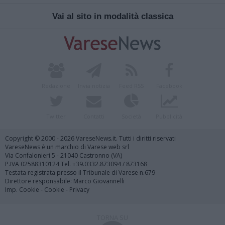
Vai al sito in modalità classica
Redazione
Invia notizia
Feed RSS
Facebook
Twitter
Contatti
Società
Pubblicità
Copyright © 2000 - 2026 VareseNews.it. Tutti i diritti riservati
VareseNews è un marchio di Varese web srl
Via Confalonieri 5 - 21040 Castronno (VA)
P.IVA 02588310124 Tel. +39.0332.873094 / 873168
Testata registrata presso il Tribunale di Varese n.679
Direttore responsabile: Marco Giovannelli
Imp. Cookie
-
Cookie
-
Privacy
TORNA SU