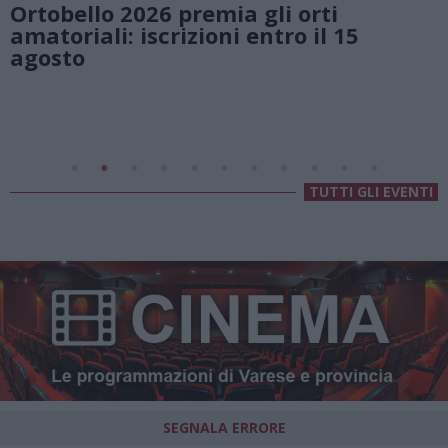
i orti
natura e atmosfere senza
ro il 15
Lago di Lugano
Valsolda
Villa Fogazzaro Roi
TUTTI GLI EVENTI
SEGNALA ERRORE