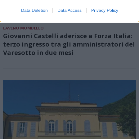
Data Deletion
Data Access
Privacy Policy
LAVENO MOMBELLO
Giovanni Castelli aderisce a Forza Italia:
terzo ingresso tra gli amministratori del
Varesotto in due mesi