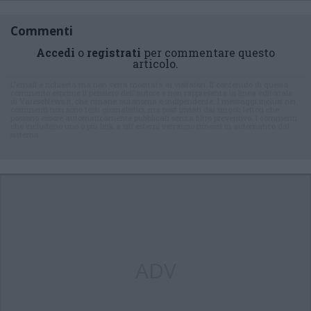
Commenti
Accedi
o
registrati
per commentare questo
articolo.
L'email è richiesta ma non verrà mostrata ai visitatori. Il contenuto di questo
commento esprime il pensiero dell'autore e non rappresenta la linea editoriale
di VareseNews.it, che rimane autonoma e indipendente. I messaggi inclusi nei
commenti non sono testi giornalistici, ma post inviati dai singoli lettori che
possono essere automaticamente pubblicati senza filtro preventivo. I commenti
che includano uno o più link a siti esterni verranno rimossi in automatico dal
sistema.
ADV