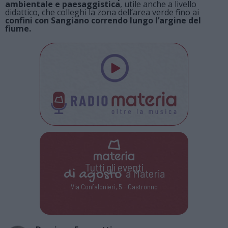
ambientale e paesaggistica
, utile anche a livello
didattico, che colleghi la zona dell’area verde fino ai
confini con Sangiano correndo lungo l’argine del
fiume.
Tutti gli eventi
di
agosto
a Materia
Via Confalonieri, 5 - Castronno