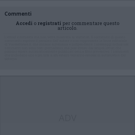
Commenti
Accedi
o
registrati
per commentare questo
articolo.
L'email è richiesta ma non verrà mostrata ai visitatori. Il contenuto di questo
commento esprime il pensiero dell'autore e non rappresenta la linea editoriale
di VareseNews.it, che rimane autonoma e indipendente. I messaggi inclusi nei
commenti non sono testi giornalistici, ma post inviati dai singoli lettori che
possono essere automaticamente pubblicati senza filtro preventivo. I commenti
che includano uno o più link a siti esterni verranno rimossi in automatico dal
sistema.
ADV