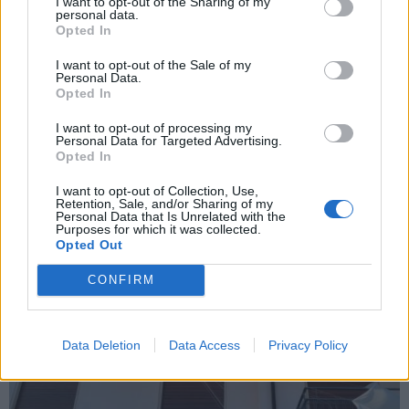
I want to opt-out of the Sharing of my
personal data.
Opted In
LAGO MAGGIORE
I want to opt-out of the Sale of my
Il temporale cambia il vento sul Verbano:
Personal Data.
Opted In
parapendisti costretti a rientri difficili
ma nessun ferito grave
I want to opt-out of processing my
Personal Data for Targeted Advertising.
Opted In
I want to opt-out of Collection, Use,
Retention, Sale, and/or Sharing of my
Personal Data that Is Unrelated with the
Purposes for which it was collected.
Opted Out
CONFIRM
Data Deletion
Data Access
Privacy Policy