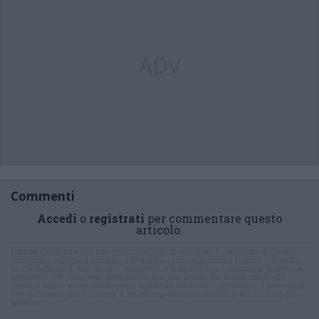
ADV
Commenti
Accedi
o
registrati
per commentare questo
articolo.
L'email è richiesta ma non verrà mostrata ai visitatori. Il contenuto di questo
commento esprime il pensiero dell'autore e non rappresenta la linea editoriale
di VareseNews.it, che rimane autonoma e indipendente. I messaggi inclusi nei
commenti non sono testi giornalistici, ma post inviati dai singoli lettori che
possono essere automaticamente pubblicati senza filtro preventivo. I commenti
che includano uno o più link a siti esterni verranno rimossi in automatico dal
sistema.