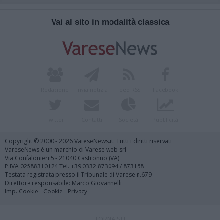
Vai al sito in modalità classica
Redazione
Invia notizia
Feed RSS
Facebook
Twitter
Contatti
Società
Pubblicità
Copyright © 2000 - 2026 VareseNews.it. Tutti i diritti riservati
VareseNews è un marchio di Varese web srl
Via Confalonieri 5 - 21040 Castronno (VA)
P.IVA 02588310124 Tel. +39.0332.873094 / 873168
Testata registrata presso il Tribunale di Varese n.679
Direttore responsabile: Marco Giovannelli
Imp. Cookie
-
Cookie
-
Privacy
TORNA SU