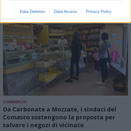
Data Deletion
Data Access
Privacy Policy
COMMERCIO
Da Carbonate a Mozzate, i sindaci del
Comasco sostengono la proposta per
salvare i negozi di vicinato