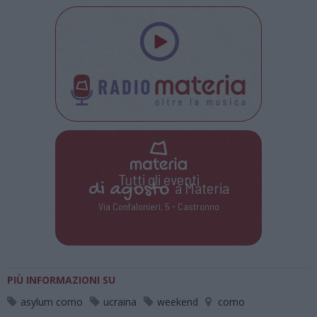
Tutti gli eventi
di
agosto
a Materia
Via Confalonieri, 5 - Castronno
PIÙ INFORMAZIONI SU
asylum como
ucraina
weekend
como