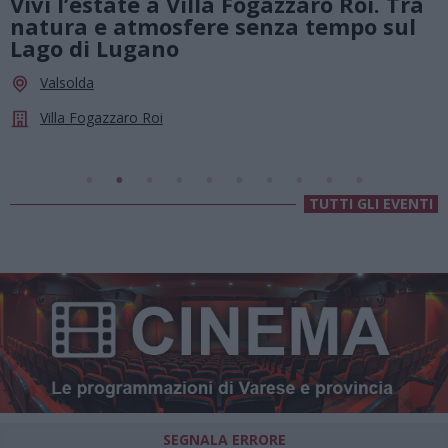
i. Tra
Summer Green Festival: fino al 2
o sul
agosto, musica e divertimento so
le stelle a Cassano Magnago
Cassano Magnago
Chiesa Di Sant’Anna
TUTTI GLI EVENTI
SEGNALA ERRORE