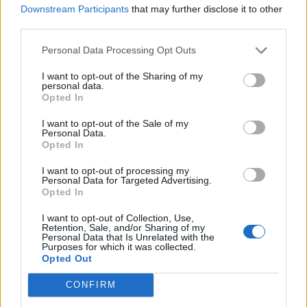
Downstream Participants
that may further disclose it to other
third parties.
Personal Data Processing Opt Outs
I want to opt-out of the Sharing of my
personal data.
Opted In
I want to opt-out of the Sale of my
Personal Data.
Opted In
I want to opt-out of processing my
Personal Data for Targeted Advertising.
Opted In
COMO
I want to opt-out of Collection, Use,
Chiusure notturne in A9 tra Como Centro
Retention, Sale, and/or Sharing of my
Personal Data that Is Unrelated with the
e Chiasso: ecco quando e i percorsi
Purposes for which it was collected.
Opted Out
alternativi
CONFIRM