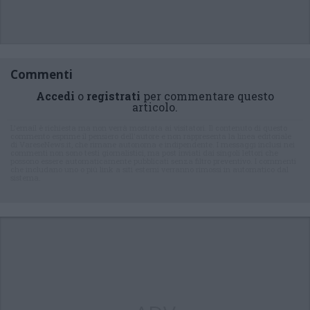
Commenti
Accedi
o
registrati
per commentare questo
articolo.
L'email è richiesta ma non verrà mostrata ai visitatori. Il contenuto di questo
commento esprime il pensiero dell'autore e non rappresenta la linea editoriale
di VareseNews.it, che rimane autonoma e indipendente. I messaggi inclusi nei
commenti non sono testi giornalistici, ma post inviati dai singoli lettori che
possono essere automaticamente pubblicati senza filtro preventivo. I commenti
che includano uno o più link a siti esterni verranno rimossi in automatico dal
sistema.