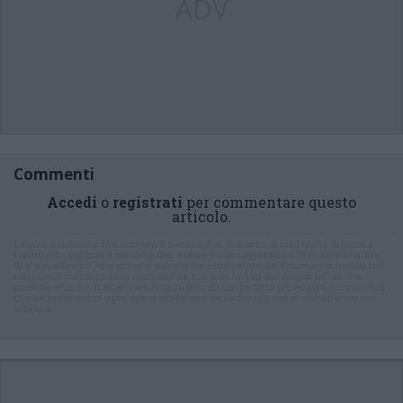
ADV
Commenti
Accedi
o
registrati
per commentare questo
articolo.
L'email è richiesta ma non verrà mostrata ai visitatori. Il contenuto di questo
commento esprime il pensiero dell'autore e non rappresenta la linea editoriale
di VareseNews.it, che rimane autonoma e indipendente. I messaggi inclusi nei
commenti non sono testi giornalistici, ma post inviati dai singoli lettori che
possono essere automaticamente pubblicati senza filtro preventivo. I commenti
che includano uno o più link a siti esterni verranno rimossi in automatico dal
sistema.