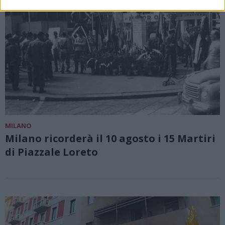
MILANO
Milano ricorderà il 10 agosto i 15 Martiri
di Piazzale Loreto