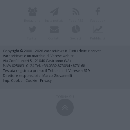
Redazione
Invia notizia
Feed RSS
Facebook
Twitter
Contatti
Società
Pubblicità
Copyright © 2000 - 2026 VareseNews.it. Tutti i diritti riservati
VareseNews è un marchio di Varese web srl
Via Confalonieri 5 - 21040 Castronno (VA)
P.IVA 02588310124 Tel. +39.0332.873094 / 873168
Testata registrata presso il Tribunale di Varese n.679
Direttore responsabile: Marco Giovannelli
Imp. Cookie
-
Cookie
-
Privacy
TORNA SU