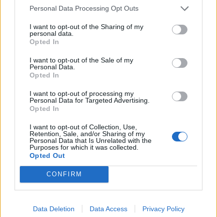
Personal Data Processing Opt Outs
I want to opt-out of the Sharing of my
personal data.
Opted In
I want to opt-out of the Sale of my
Personal Data.
Opted In
I want to opt-out of processing my
MOBILITÀ
Personal Data for Targeted Advertising.
Opted In
Il treno in Lombardia vale 3,26 milioni di
euro. Ed evita 275mila tonnellate di
I want to opt-out of Collection, Use,
Retention, Sale, and/or Sharing of my
emissioni di CO2
Personal Data that Is Unrelated with the
Purposes for which it was collected.
Opted Out
CONFIRM
Data Deletion
Data Access
Privacy Policy