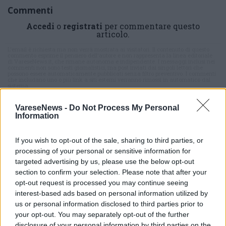
Commenti
Accedi
o
registrati
per commentare questo
articolo.
L'email è richiesta ma non verrà mostrata ai visitatori. Il contenuto di questo
commento esprime il pensiero dell'autore e non rappresenta la linea editoriale
di VareseNews.it, che rimane autonoma e indipendente. I messaggi inclusi nei
commenti non sono testi giornalistici, ma post inviati dai singoli lettori che
possono essere automaticamente pubblicati senza filtro preventivo. I commenti
che includano uno o più link a siti esterni verranno rimossi in automatico dal
sistema.
VareseNews -
Do Not Process My Personal
Information
If you wish to opt-out of the sale, sharing to third parties, or
processing of your personal or sensitive information for
targeted advertising by us, please use the below opt-out
section to confirm your selection. Please note that after your
ADV
opt-out request is processed you may continue seeing
interest-based ads based on personal information utilized by
us or personal information disclosed to third parties prior to
your opt-out. You may separately opt-out of the further
disclosure of your personal information by third parties on the