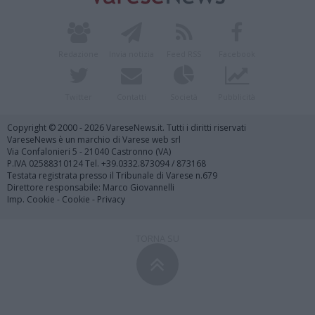
Redazione
Invia notizia
Feed RSS
Facebook
Twitter
Contatti
Società
Pubblicità
Copyright © 2000 - 2026 VareseNews.it. Tutti i diritti riservati
VareseNews è un marchio di Varese web srl
Via Confalonieri 5 - 21040 Castronno (VA)
P.IVA 02588310124 Tel. +39.0332.873094 / 873168
Testata registrata presso il Tribunale di Varese n.679
Direttore responsabile: Marco Giovannelli
Imp. Cookie
-
Cookie
-
Privacy
TORNA SU