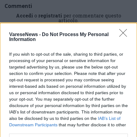
Commenti
Accedi
o
registrati
per commentare questo
articolo.
L'email è richiesta ma non verrà mostrata ai visitatori. Il contenuto di questo
commento esprime il pensiero dell'autore e non rappresenta la linea editoriale
VareseNews -
Do Not Process My Personal
di VareseNews.it, che rimane autonoma e indipendente. I messaggi inclusi nei
Information
commenti non sono testi giornalistici, ma post inviati dai singoli lettori che
possono essere automaticamente pubblicati senza filtro preventivo. I commenti
che includano uno o più link a siti esterni verranno rimossi in automatico dal
sistema.
If you wish to opt-out of the sale, sharing to third parties, or
processing of your personal or sensitive information for
targeted advertising by us, please use the below opt-out
section to confirm your selection. Please note that after your
opt-out request is processed you may continue seeing
interest-based ads based on personal information utilized by
us or personal information disclosed to third parties prior to
your opt-out. You may separately opt-out of the further
disclosure of your personal information by third parties on the
ADV
IAB’s list of downstream participants. This information may
also be disclosed by us to third parties on the
IAB’s List of
Downstream Participants
that may further disclose it to other
third parties.