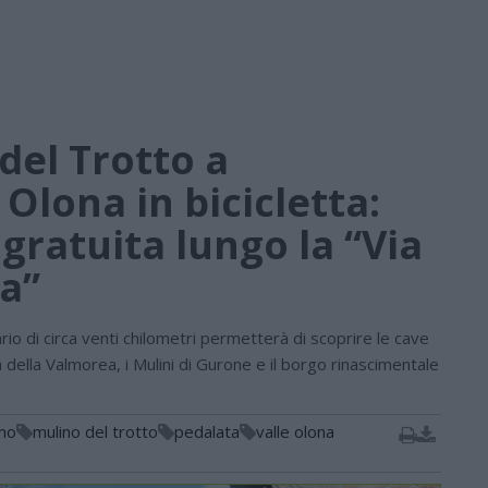
del Trotto a
 Olona in bicicletta:
gratuita lungo la “Via
a”
io di circa venti chilometri permetterà di scoprire le cave
a della Valmorea, i Mulini di Gurone e il borgo rinascimentale
smo
mulino del trotto
pedalata
valle olona