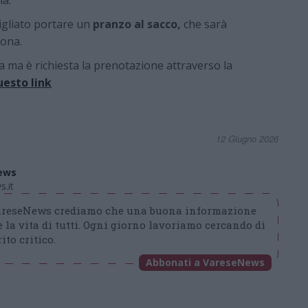
ia.
igliato portare un
pranzo al sacco,
che sarà
lona.
a ma è richiesta la prenotazione attraverso la
uesto link
12 Giugno 2026
ews
.it
VareseNews crediamo che una buona informazione
 la vita di tutti. Ogni giorno lavoriamo cercando di
ito critico.
Abbonati a VareseNews