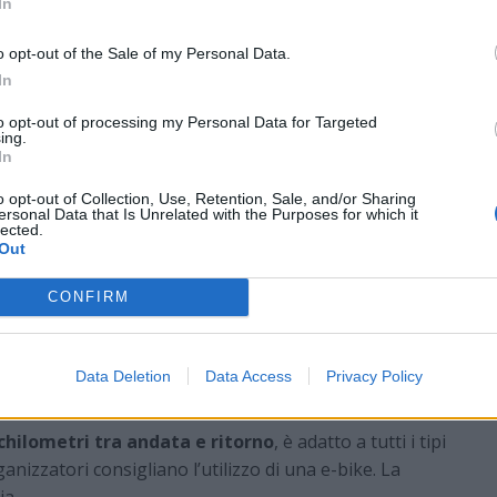
In
toria, lavoro e trasformazioni del paesaggio.
o opt-out of the Sale of my Personal Data.
odiversità del territorio
In
aranno anche le Guardie Ecologiche Volontarie del
to opt-out of processing my Personal Data for Targeted
accompagneranno i partecipanti alla scoperta degli
ing.
In
a.
o opt-out of Collection, Use, Retention, Sale, and/or Sharing
dedicata alle piante esotiche presenti nell’
area
ersonal Data that Is Unrelated with the Purposes for which it
osistemi che caratterizzano questa porzione di
lected.
Out
asione per approfondire la conoscenza della fauna e
CONFIRM
i
e 9.15 al Mulino del Trotto, in via Molino del Trotto a
Data Deletion
Data Access
Privacy Policy
tro è previsto intorno alle 16.
 chilometri tra andata e ritorno
, è adatto a tutti i tipi
rganizzatori consigliano l’utilizzo di una e-bike. La