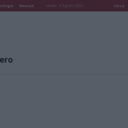
rologie
News24
Sabato , 8 Agosto 2026
Cerca
ero