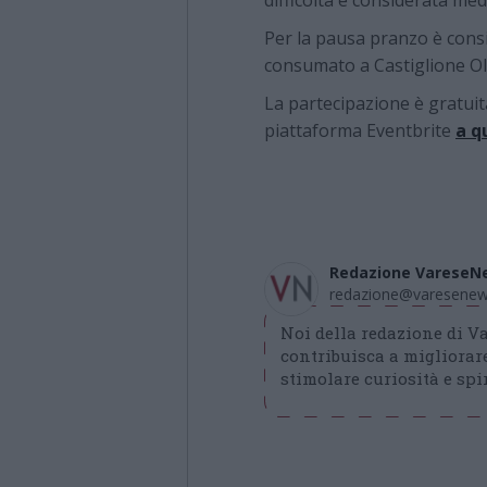
difficoltà è considerata med
Per la pausa pranzo è cons
consumato a Castiglione O
La partecipazione è gratuit
piattaforma Eventbrite
a q
Redazione VareseN
redazione@varesenews
Noi della redazione di 
contribuisca a migliorare
stimolare curiosità e spir