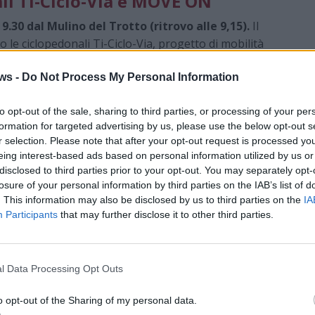
li Ti-Ciclo-Via e MOVE ON
9.30 dal Mulino del Trotto (ritrovo alle 9,15).
Il
 le ciclopedonali Ti-Ciclo-Via, progetto di mobilità
e interessa i territori della Valle Olona, della Valle del
ws -
Do Not Process My Personal Information
 MOVE ON, iniziativa che collega la Valle Olona con
edicata alla mobilità dolce.
to opt-out of the sale, sharing to third parties, or processing of your per
panti saranno accompagnati dagli
operatori di
formation for targeted advertising by us, please use the below opt-out s
conoscere aspetti storici e culturali del territorio
r selection. Please note that after your opt-out request is processed y
ematiche.
eing interest-based ads based on personal information utilized by us or
disclosed to third parties prior to your opt-out. You may separately opt-
Molera alle industrie della Valle
losure of your personal information by third parties on the IAB’s list of
. This information may also be disclosed by us to third parties on the
IA
Participants
that may further disclose it to other third parties.
alla scoperta delle
Cave della Pietra Molera, della
 dei Mulini di Gurone,
luoghi che raccontano il
ciale dell’area.
l Data Processing Opt Outs
 si sposterà invece sul patrimonio industriale che ha
o opt-out of the Sharing of my personal data.
di
Castiglione Olona, Malnate e della Valle Olona
, in