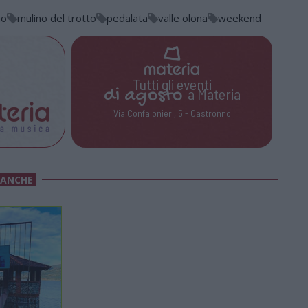
mo
mulino del trotto
pedalata
valle olona
weekend
Tutti gli eventi
di
agosto
a Materia
Via Confalonieri, 5 - Castronno
 ANCHE