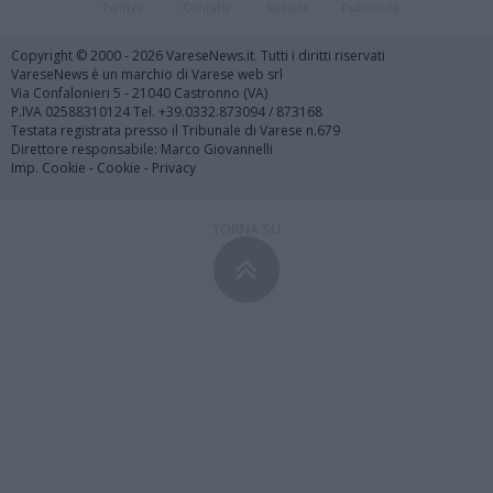
Twitter
Contatti
Società
Pubblicità
Copyright © 2000 - 2026 VareseNews.it. Tutti i diritti riservati
VareseNews è un marchio di Varese web srl
Via Confalonieri 5 - 21040 Castronno (VA)
P.IVA 02588310124 Tel. +39.0332.873094 / 873168
Testata registrata presso il Tribunale di Varese n.679
Direttore responsabile: Marco Giovannelli
Imp. Cookie
-
Cookie
-
Privacy
TORNA SU