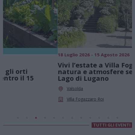
18 Luglio 2026 - 15 Agosto 2026
0
Vivi l’estate a Villa Fogazzaro Roi. Tra
natura e atmosfere senza tempo sul
Lago di Lugano
Valsolda
Villa Fogazzaro Roi
TUTTI GLI EVENTI