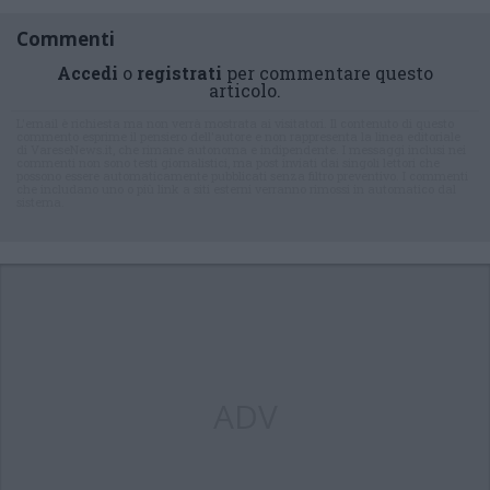
Commenti
Accedi
o
registrati
per commentare questo
articolo.
L'email è richiesta ma non verrà mostrata ai visitatori. Il contenuto di questo
commento esprime il pensiero dell'autore e non rappresenta la linea editoriale
di VareseNews.it, che rimane autonoma e indipendente. I messaggi inclusi nei
commenti non sono testi giornalistici, ma post inviati dai singoli lettori che
possono essere automaticamente pubblicati senza filtro preventivo. I commenti
che includano uno o più link a siti esterni verranno rimossi in automatico dal
sistema.
ADV