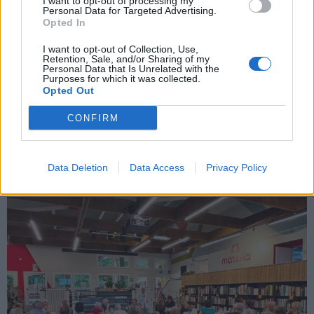
I want to opt-out of processing my
Personal Data for Targeted Advertising.
Opted In
I want to opt-out of Collection, Use,
Retention, Sale, and/or Sharing of my
Personal Data that Is Unrelated with the
Purposes for which it was collected.
Opted Out
CASTRONNO
Buona la prima per Aperi-sketch: a
CONFIRM
Materia ora si disegnano le stelle
Data Deletion
Data Access
Privacy Policy