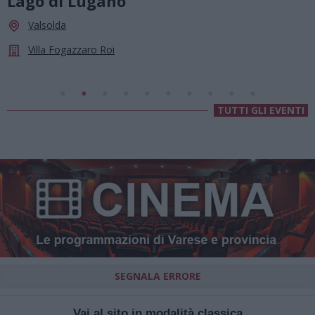
le stelle a Cassano Magnago
Cassano Magnago
Chiesa Di Sant’Anna
TUTTI GLI EVENTI
SEGNALA ERRORE
Vai al sito in modalità classica