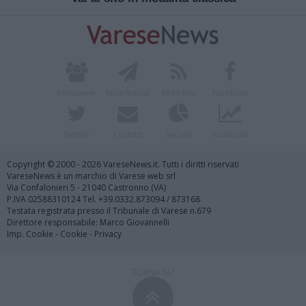
Redazione
Invia notizia
Feed RSS
Facebook
Twitter
Contatti
Società
Pubblicità
Copyright © 2000 - 2026 VareseNews.it. Tutti i diritti riservati
VareseNews è un marchio di Varese web srl
Via Confalonieri 5 - 21040 Castronno (VA)
P.IVA 02588310124 Tel. +39.0332.873094 / 873168
Testata registrata presso il Tribunale di Varese n.679
Direttore responsabile: Marco Giovannelli
Imp. Cookie
-
Cookie
-
Privacy
TORNA SU