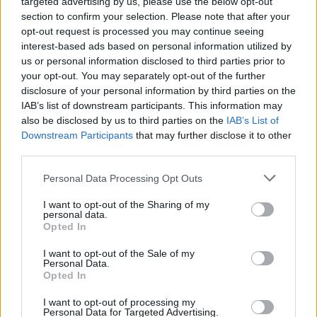
targeted advertising by us, please use the below opt-out
section to confirm your selection. Please note that after your
opt-out request is processed you may continue seeing
interest-based ads based on personal information utilized by
us or personal information disclosed to third parties prior to
your opt-out. You may separately opt-out of the further
disclosure of your personal information by third parties on the
GALLARATE
IAB’s list of downstream participants. This information may
Don Pietro Bassetti scrive a Crenna e
also be disclosed by us to third parties on the
IAB’s List of
Moriggia: “Sarò in mezzo a voi come colui
Downstream Participants
that may further disclose it to other
che serve”
third parties.
Personal Data Processing Opt Outs
I want to opt-out of the Sharing of my
personal data.
Opted In
I want to opt-out of the Sale of my
Personal Data.
Opted In
I want to opt-out of processing my
Personal Data for Targeted Advertising.