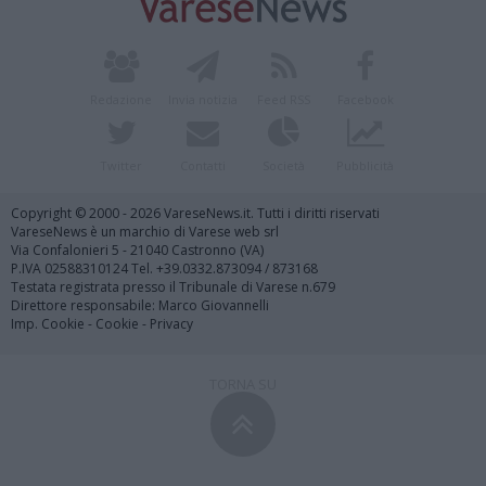
Redazione
Invia notizia
Feed RSS
Facebook
Twitter
Contatti
Società
Pubblicità
Copyright © 2000 - 2026 VareseNews.it. Tutti i diritti riservati
VareseNews è un marchio di Varese web srl
Via Confalonieri 5 - 21040 Castronno (VA)
P.IVA 02588310124 Tel. +39.0332.873094 / 873168
Testata registrata presso il Tribunale di Varese n.679
Direttore responsabile: Marco Giovannelli
Imp. Cookie
-
Cookie
-
Privacy
TORNA SU