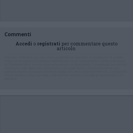
Commenti
Accedi
o
registrati
per commentare questo
articolo.
L'email è richiesta ma non verrà mostrata ai visitatori. Il contenuto di questo
commento esprime il pensiero dell'autore e non rappresenta la linea editoriale
di VareseNews.it, che rimane autonoma e indipendente. I messaggi inclusi nei
commenti non sono testi giornalistici, ma post inviati dai singoli lettori che
possono essere automaticamente pubblicati senza filtro preventivo. I commenti
che includano uno o più link a siti esterni verranno rimossi in automatico dal
sistema.