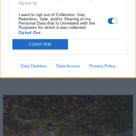
Opted In
I want to opt-out of Collection, Use,
Retention, Sale, and/or Sharing of my
Personal Data that Is Unrelated with the
Purposes for which it was collected.
Opted Out
CONFIRM
GALLARATE
Voragine sotto la strada, cede l’asfalto
Data Deletion
Data Access
Privacy Policy
in via Poma a Gallarate