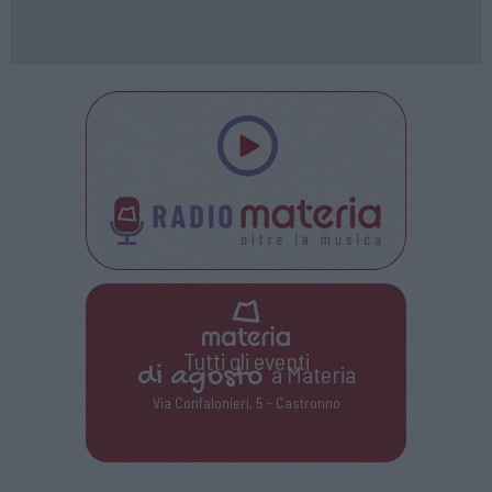
Tutti gli eventi
di
agosto
a Materia
Via Confalonieri, 5 - Castronno