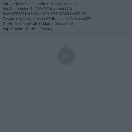
VareseNews è un marchio di Varese web srl
Via Confalonieri 5 - 21040 Castronno (VA)
P.IVA 02588310124 Tel. +39.0332.873094 / 873168
Testata registrata presso il Tribunale di Varese n.679
Direttore responsabile: Marco Giovannelli
Imp. Cookie
-
Cookie
-
Privacy
TORNA SU