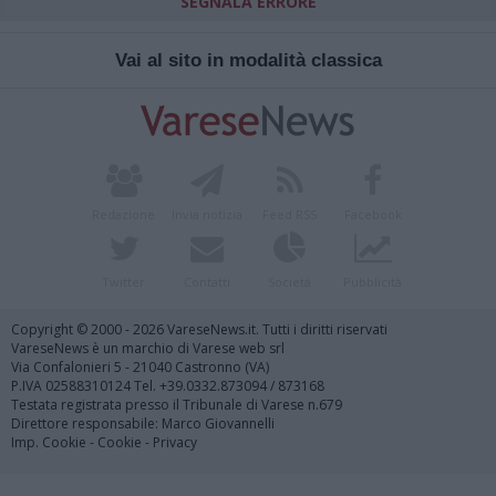
SEGNALA ERRORE
Vai al sito in modalità classica
Redazione
Invia notizia
Feed RSS
Facebook
Twitter
Contatti
Società
Pubblicità
Copyright © 2000 - 2026 VareseNews.it. Tutti i diritti riservati
VareseNews è un marchio di Varese web srl
Via Confalonieri 5 - 21040 Castronno (VA)
P.IVA 02588310124 Tel. +39.0332.873094 / 873168
Testata registrata presso il Tribunale di Varese n.679
Direttore responsabile: Marco Giovannelli
Imp. Cookie
-
Cookie
-
Privacy