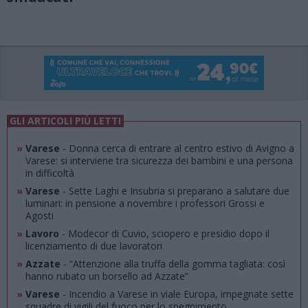
GLI ARTICOLI PIÙ LETTI
»
Varese
- Donna cerca di entrare al centro estivo di Avigno a
Varese: si interviene tra sicurezza dei bambini e una persona
in difficoltà
»
Varese
- Sette Laghi e Insubria si preparano a salutare due
luminari: in pensione a novembre i professori Grossi e
Agosti
»
Lavoro
- Modecor di Cuvio, sciopero e presidio dopo il
licenziamento di due lavoratori
»
Azzate
- “Attenzione alla truffa della gomma tagliata: così
hanno rubato un borsello ad Azzate”
»
Varese
- Incendio a Varese in viale Europa, impegnate sette
squadre di vigili del fuoco per lo spegnimento