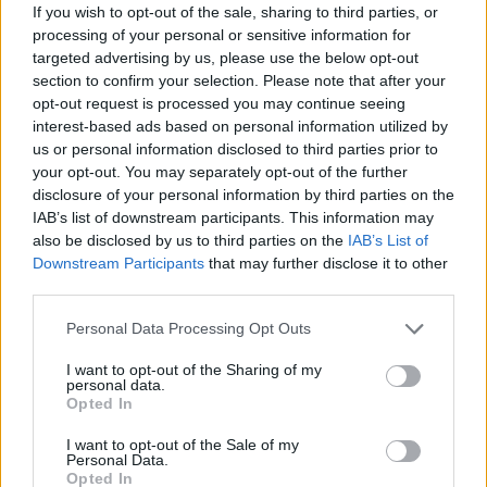
If you wish to opt-out of the sale, sharing to third parties, or
Accedi
o
registrati
per commentare questo
processing of your personal or sensitive information for
articolo.
targeted advertising by us, please use the below opt-out
L'email è richiesta ma non verrà mostrata ai visitatori. Il contenuto di questo
section to confirm your selection. Please note that after your
commento esprime il pensiero dell'autore e non rappresenta la linea editoriale
di VareseNews.it, che rimane autonoma e indipendente. I messaggi inclusi nei
opt-out request is processed you may continue seeing
commenti non sono testi giornalistici, ma post inviati dai singoli lettori che
interest-based ads based on personal information utilized by
possono essere automaticamente pubblicati senza filtro preventivo. I commenti
che includano uno o più link a siti esterni verranno rimossi in automatico dal
us or personal information disclosed to third parties prior to
sistema.
your opt-out. You may separately opt-out of the further
disclosure of your personal information by third parties on the
IAB’s list of downstream participants. This information may
also be disclosed by us to third parties on the
IAB’s List of
Downstream Participants
that may further disclose it to other
third parties.
Personal Data Processing Opt Outs
ADV
I want to opt-out of the Sharing of my
personal data.
Opted In
I want to opt-out of the Sale of my
Personal Data.
Opted In